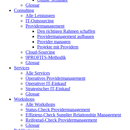
Glossar
Consulting
Alle Leistungen
IT-Outsourcing
Providermanagement
Den richtigen Rahmen schaffen
Providermanagement aufbauen
Provider managen
Projekte mit Providern
Cloud-Sourcing
9PROFITS-Methodik
Glossar
Services
Alle Services
Operatives Providermanagement
Operativer IT-Einkauf
Strategischer IT-Einkauf
Glossar
Workshops
Alle Workshops
Status-Check Providermanagement
Effizienz-Check Supplier Relationship Management
Reifegrad-Check Providermanagement
Glossar