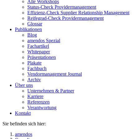
Alle Workshops
Status-Check Providermanagement
Effizienz-Check Supplier Relationship Management
Reifegrad-Check Providermanagement
Glossar
Publikationen
Blog
amendos Spezial
Fachartikel
Whitepaper
Präsentationen
Plakate
Fachbuch
Vendormanagement Journal
Archiv
Über uns
Unternehmen & Partner
Karriere
Referenzen
Verantwortung
Kontakt
Sie befinden sich hier:
amendos