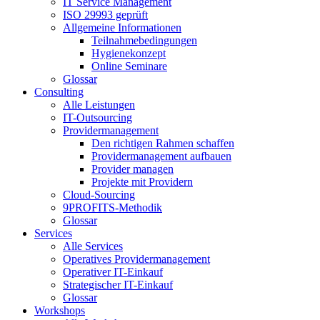
IT Service Management
ISO 29993 geprüft
Allgemeine Informationen
Teilnahmebedingungen
Hygienekonzept
Online Seminare
Glossar
Consulting
Alle Leistungen
IT-Outsourcing
Providermanagement
Den richtigen Rahmen schaffen
Providermanagement aufbauen
Provider managen
Projekte mit Providern
Cloud-Sourcing
9PROFITS-Methodik
Glossar
Services
Alle Services
Operatives Providermanagement
Operativer IT-Einkauf
Strategischer IT-Einkauf
Glossar
Workshops