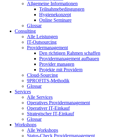
Allgemeine Informationen
Teilnahmebedingungen
Hygienekonzept
Online Seminare
Glossar
Consulting
Alle Leistungen
IT-Outsourcing
Providermanagement
Den richtigen Rahmen schaffen
Providermanagement aufbauen
Provider managen
Projekte mit Providern
Cloud-Sourcing
9PROFITS-Methodik
Glossar
Services
Alle Services
Operatives Providermanagement
Operativer IT-Einkauf
Strategischer IT-Einkauf
Glossar
Workshops
Alle Workshops
Status-Check Providermanagement