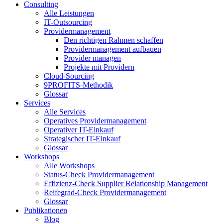
Consulting
Alle Leistungen
IT-Outsourcing
Providermanagement
Den richtigen Rahmen schaffen
Providermanagement aufbauen
Provider managen
Projekte mit Providern
Cloud-Sourcing
9PROFITS-Methodik
Glossar
Services
Alle Services
Operatives Providermanagement
Operativer IT-Einkauf
Strategischer IT-Einkauf
Glossar
Workshops
Alle Workshops
Status-Check Providermanagement
Effizienz-Check Supplier Relationship Management
Reifegrad-Check Providermanagement
Glossar
Publikationen
Blog