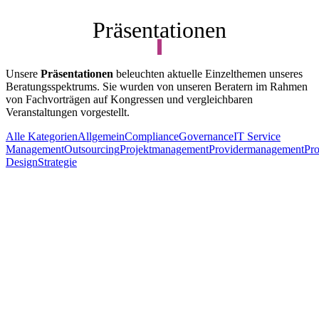
Präsentationen
Unsere
Präsentationen
beleuchten aktuelle Einzelthemen unseres
Beratungsspektrums. Sie wurden von unseren Beratern im Rahmen
von Fachvorträgen auf Kongressen und vergleichbaren
Veranstaltungen vorgestellt.
Alle Kategorien
Allgemein
Compliance
Governance
IT Service
Management
Outsourcing
Projektmanagement
Providermanagement
Pr
Design
Strategie