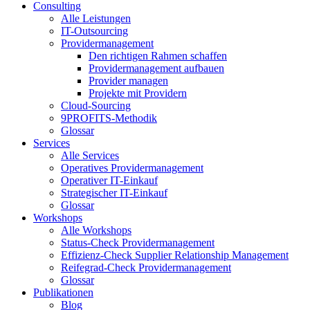
Consulting
Alle Leistungen
IT-Outsourcing
Providermanagement
Den richtigen Rahmen schaffen
Providermanagement aufbauen
Provider managen
Projekte mit Providern
Cloud-Sourcing
9PROFITS-Methodik
Glossar
Services
Alle Services
Operatives Providermanagement
Operativer IT-Einkauf
Strategischer IT-Einkauf
Glossar
Workshops
Alle Workshops
Status-Check Providermanagement
Effizienz-Check Supplier Relationship Management
Reifegrad-Check Providermanagement
Glossar
Publikationen
Blog