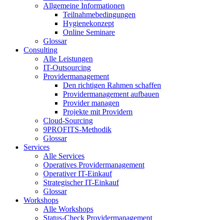
Allgemeine Informationen
Teilnahmebedingungen
Hygienekonzept
Online Seminare
Glossar
Consulting
Alle Leistungen
IT-Outsourcing
Providermanagement
Den richtigen Rahmen schaffen
Providermanagement aufbauen
Provider managen
Projekte mit Providern
Cloud-Sourcing
9PROFITS-Methodik
Glossar
Services
Alle Services
Operatives Providermanagement
Operativer IT-Einkauf
Strategischer IT-Einkauf
Glossar
Workshops
Alle Workshops
Status-Check Providermanagement