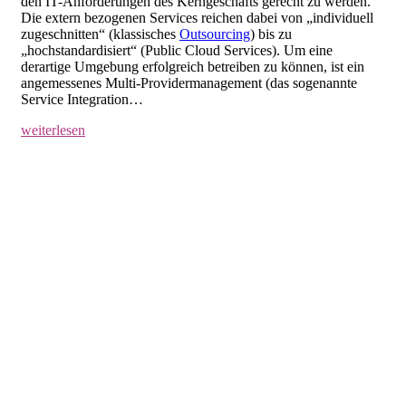
den IT-Anforderungen des Kerngeschäfts gerecht zu werden.
Die extern bezogenen Services reichen dabei von „individuell
zugeschnitten“ (klassisches
Outsourcing
) bis zu
„hochstandardisiert“ (Public Cloud Services). Um eine
derartige Umgebung erfolgreich betreiben zu können, ist ein
angemessenes Multi-Providermanagement (das sogenannte
Service Integration…
weiterlesen