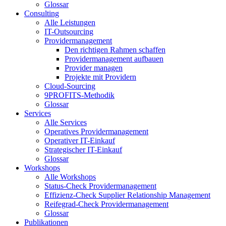
Glossar
Consulting
Alle Leistungen
IT-Outsourcing
Providermanagement
Den richtigen Rahmen schaffen
Providermanagement aufbauen
Provider managen
Projekte mit Providern
Cloud-Sourcing
9PROFITS-Methodik
Glossar
Services
Alle Services
Operatives Providermanagement
Operativer IT-Einkauf
Strategischer IT-Einkauf
Glossar
Workshops
Alle Workshops
Status-Check Providermanagement
Effizienz-Check Supplier Relationship Management
Reifegrad-Check Providermanagement
Glossar
Publikationen