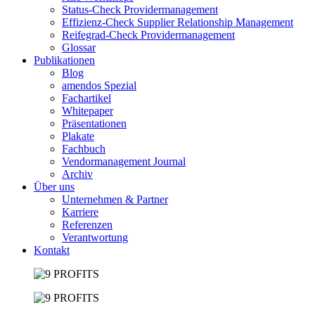
Status-Check Providermanagement
Effizienz-Check Supplier Relationship Management
Reifegrad-Check Providermanagement
Glossar
Publikationen
Blog
amendos Spezial
Fachartikel
Whitepaper
Präsentationen
Plakate
Fachbuch
Vendormanagement Journal
Archiv
Über uns
Unternehmen & Partner
Karriere
Referenzen
Verantwortung
Kontakt