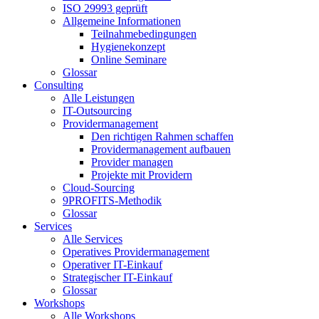
ISO 29993 geprüft
Allgemeine Informationen
Teilnahmebedingungen
Hygienekonzept
Online Seminare
Glossar
Consulting
Alle Leistungen
IT-Outsourcing
Providermanagement
Den richtigen Rahmen schaffen
Providermanagement aufbauen
Provider managen
Projekte mit Providern
Cloud-Sourcing
9PROFITS-Methodik
Glossar
Services
Alle Services
Operatives Providermanagement
Operativer IT-Einkauf
Strategischer IT-Einkauf
Glossar
Workshops
Alle Workshops