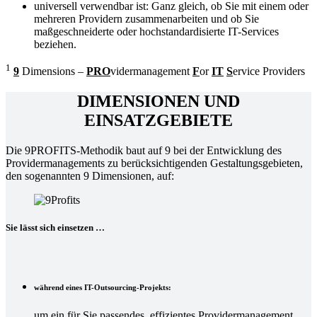
universell verwendbar ist: Ganz gleich, ob Sie mit einem oder
mehreren Providern zusammenarbeiten und ob Sie
maßgeschneiderte oder hochstandardisierte IT-Services
beziehen.
1
9
Dimensions –
PRO
vidermanagement
F
or
IT
S
ervice Providers
DIMENSIONEN UND
EINSATZGEBIETE
Die 9PROFITS-Methodik baut auf 9 bei der Entwicklung des
Providermanagements zu berücksichtigenden Gestaltungsgebieten,
den sogenannten 9 Dimensionen, auf:
Sie lässt sich einsetzen …
während eines IT-Outsourcing-Projekts:
um ein für Sie passendes, effizientes Providermanagement