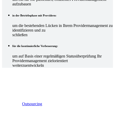
aufzubauen
in der Betriebsphase mit Providern:
um die bestehenden Lücken in Ihrem Providermanagement zu
identifizieren und zu
schließen
für die kontinuierliche Verbesserung:
um auf Basis einer regelmäßigen Statusüberprüfung Ihr
Providermanagement zielorientiert
weiterzuentwickeln
Sie haben Fragen?
Sie möchten externe IT-Services oder Cloud-Lösungen
strategisch integrieren?
Ob IT-
Outsourcing
, Providermanagement oder Cloud-
Sourcing – wir entwickeln mit Ihnen passgenaue
Lösungen für eine effiziente und flexible IT.