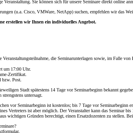
ge Veranstaltung. Sie können sich für unsere Seminare direkt online a
izierungen (u.a. Cisco, VMWare, NetApp) suchen, empfehlen wir das W
e erstellen wir Ihnen ein individuelles Angebot.
ie Veranstaltungsteilnahme, die Seminarunterlagen sowie, im Falle vo
det um 17:00 Uhr.
me-Zertifikat.
 bzw. Post.
r jeweiligen Stadt spätestens 14 Tage vor Seminarbeginn bekannt gegebe
 strengstens untersagt.
 Wochen vor Seminarbeginn ist kostenlos; bis 7 Tage vor Seminarbegin
nes Vertreters ist aber möglich. Der Veranstalter kann das Seminar bi
 aus wichtigen Gründen berechtigt, einen Ersatzdozenten zu stellen. Bei
eminare?
ktformular.