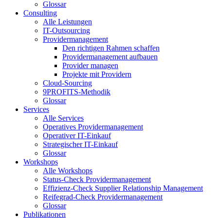
Glossar
Consulting
Alle Leistungen
IT-Outsourcing
Providermanagement
Den richtigen Rahmen schaffen
Providermanagement aufbauen
Provider managen
Projekte mit Providern
Cloud-Sourcing
9PROFITS-Methodik
Glossar
Services
Alle Services
Operatives Providermanagement
Operativer IT-Einkauf
Strategischer IT-Einkauf
Glossar
Workshops
Alle Workshops
Status-Check Providermanagement
Effizienz-Check Supplier Relationship Management
Reifegrad-Check Providermanagement
Glossar
Publikationen