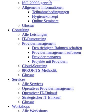
ISO 29993 geprüft
Allgemeine Informationen
Teilnahmebedingungen
Hygienekonzept
Online Seminare
Glossar
Consulting
Alle Leistungen
IT-Outsourcing
Providermanagement
Den richtigen Rahmen schaffen
Providermanagement aufbauen
Provider managen
Projekte mit Providern
Cloud-Sourcing
9PROFITS-Methodik
Glossar
Services
Alle Services
Operatives Providermanagement
Operativer IT-Einkauf
Strategischer IT-Einkauf
Glossar
Workshops
Alle Workshops