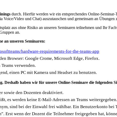
inings
durch. Hierfür werden wir ein entsprechendes Online-Seminar-T
 via Voice/Video und Chat) auszutauschen und gemeinsam an Übungen z
splatz aus ohne Risiko an unseren Seminaren teilnehmen und Ihr Fach
 Gruppen an.
me an unseren Seminaren:
rosoftteams/hardware-requirements-for-the-teams-app
den Browser: Google Crome, Microsoft Edge, Firefox.
von Teams verwenden.
ngend, einen PC mit Kamera und Headset zu benutzen.
ig. Deshalb haben wir für unsere Online-Seminare die folgenden 
er sowie den Dozenten deaktiviert.
eißt, es werden keine E-Mail-Adressen an Teams weitergegeben
m, sind bei der Einwahl frei wählbar. Ein Benutzerkonto bei Te
”. Erst wenn der Dozent die Teilnehmer freigegeben hat, könne