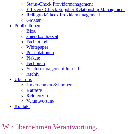
Status-Check Providermanagement
Effizienz-Check Supplier Relationship Management
Reifegrad-Check Providermanagement
Glossar
Publikationen
Blog
amendos Spezial
Fachartikel
Whitepaper
Präsentationen
Plakate
Fachbuch
Vendormanagement Journal
Archiv
Über uns
Unternehmen & Partner
Karriere
Referenzen
Verantwortung
Kontakt
Wir übernehmen Verantwortung.