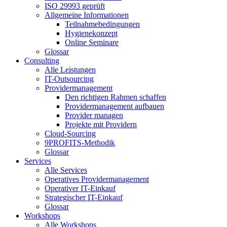
ISO 29993 geprüft
Allgemeine Informationen
Teilnahmebedingungen
Hygienekonzept
Online Seminare
Glossar
Consulting
Alle Leistungen
IT-Outsourcing
Providermanagement
Den richtigen Rahmen schaffen
Providermanagement aufbauen
Provider managen
Projekte mit Providern
Cloud-Sourcing
9PROFITS-Methodik
Glossar
Services
Alle Services
Operatives Providermanagement
Operativer IT-Einkauf
Strategischer IT-Einkauf
Glossar
Workshops
Alle Workshops