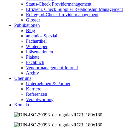
Status-Check Providermanagement
Effizienz-Check Supplier Relationship Management
Reifegrad-Check Providermanagement
Glossar
Publikationen
Blog
amendos Spezial
Fachartikel
Whitepaper
Präsentationen
Plakate
Fachbuch
Vendormanagement Journal
Archiv
Über uns
Unternehmen & Partner
Karriere
Referenzen
Verantwortung
Kontakt