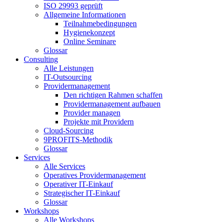
ISO 29993 geprüft
Allgemeine Informationen
Teilnahmebedingungen
Hygienekonzept
Online Seminare
Glossar
Consulting
Alle Leistungen
IT-Outsourcing
Providermanagement
Den richtigen Rahmen schaffen
Providermanagement aufbauen
Provider managen
Projekte mit Providern
Cloud-Sourcing
9PROFITS-Methodik
Glossar
Services
Alle Services
Operatives Providermanagement
Operativer IT-Einkauf
Strategischer IT-Einkauf
Glossar
Workshops
Alle Workshops