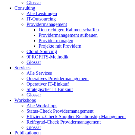
Glossar
Consulting
Alle Leistungen
IT-Outsourcing
Providermanagement
Den richtigen Rahmen schaffen
Providermanagement aufbauen
Provider managen
Projekte mit Providern
Cloud-Sourcing
9PROFITS-Methodik
Glossar
Services
Alle Services
Operatives Providermanagement
Operativer IT-Einkauf
Strategischer IT-Einkauf
Glossar
Workshops
Alle Workshops
Status-Check Providermanagement
Effizienz-Check Supplier Relationship Management
Reifegrad-Check Providermanagement
Glossar
Publikationen