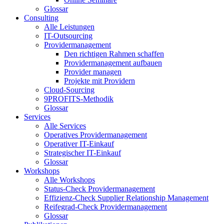
Glossar
Consulting
Alle Leistungen
IT-Outsourcing
Providermanagement
Den richtigen Rahmen schaffen
Providermanagement aufbauen
Provider managen
Projekte mit Providern
Cloud-Sourcing
9PROFITS-Methodik
Glossar
Services
Alle Services
Operatives Providermanagement
Operativer IT-Einkauf
Strategischer IT-Einkauf
Glossar
Workshops
Alle Workshops
Status-Check Providermanagement
Effizienz-Check Supplier Relationship Management
Reifegrad-Check Providermanagement
Glossar