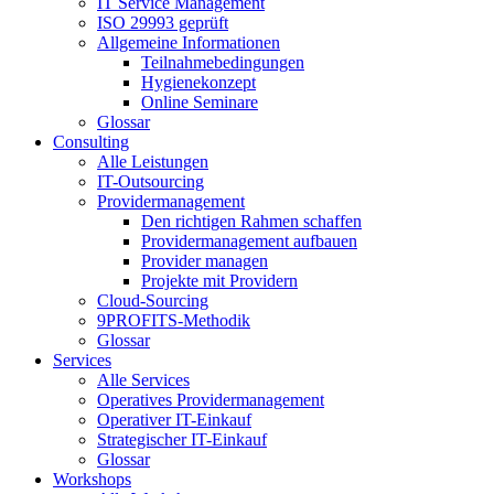
IT Service Management
ISO 29993 geprüft
Allgemeine Informationen
Teilnahmebedingungen
Hygienekonzept
Online Seminare
Glossar
Consulting
Alle Leistungen
IT-Outsourcing
Providermanagement
Den richtigen Rahmen schaffen
Providermanagement aufbauen
Provider managen
Projekte mit Providern
Cloud-Sourcing
9PROFITS-Methodik
Glossar
Services
Alle Services
Operatives Providermanagement
Operativer IT-Einkauf
Strategischer IT-Einkauf
Glossar
Workshops