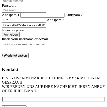
Passwort
Antispam 1
Antispam 2
Antispam 3
Passwort vergessen?
Anmelden
Insert your username or e-mail
Wiederherstellen
Zurück zum Login
Kontakt
EINE ZUSAMMENARBEIT BEGINNT
IMMER
MIT EINEM
GESPRÄCH.
WIR FREUEN UNS AUF IHRE NACHRICHT, IHREN ANRUF
ODER IHRE E-MAIL.