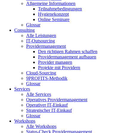
Allgemeine Informationen
Teilnahmebedingungen
Hygienekonzept
Online Seminare
Glossar
Consulting
Alle Leistungen
IT-Outsourcing
Providermanagement
Den richtigen Rahmen schaffen
Providermanagement aufbauen
Provider managen
Projekte mit Providern
Cloud-Sourcing
9PROFITS-Methodik
Glossar
Services
Alle Services
Operatives Providermanagement
Operativer IT-Einkauf
Strategischer IT-Einkauf
Glossar
Workshops
Alle Workshops
Status-Check Providermanagement