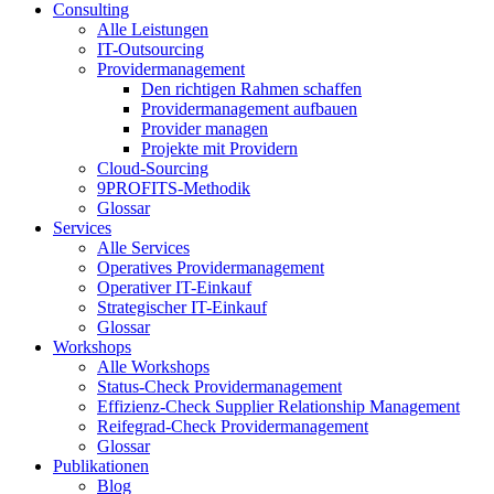
Consulting
Alle Leistungen
IT-Outsourcing
Providermanagement
Den richtigen Rahmen schaffen
Providermanagement aufbauen
Provider managen
Projekte mit Providern
Cloud-Sourcing
9PROFITS-Methodik
Glossar
Services
Alle Services
Operatives Providermanagement
Operativer IT-Einkauf
Strategischer IT-Einkauf
Glossar
Workshops
Alle Workshops
Status-Check Providermanagement
Effizienz-Check Supplier Relationship Management
Reifegrad-Check Providermanagement
Glossar
Publikationen
Blog