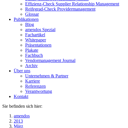
Effizienz-Check Supplier Relationship Management
Reifegrad-Check Providermanagement
Glossar
Publikationen
Blog
amendos Spezial
Fachartikel
Whitepaper
Präsentationen
Plakate
Fachbuch
Vendormanagement Journal
Archiv
Über uns
Unternehmen & Partner
Karriere
Referenzen
Verantwortung
Kontakt
Sie befinden sich hier:
amendos
2013
März