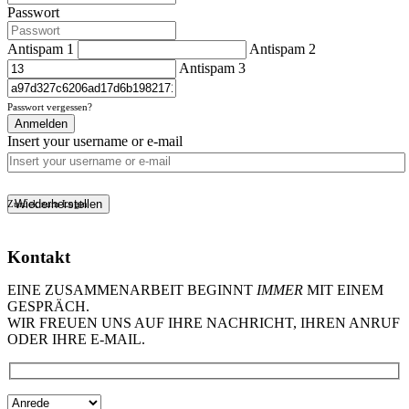
Passwort
Antispam 1
Antispam 2
Antispam 3
Passwort vergessen?
Anmelden
Insert your username or e-mail
Wiederherstellen
Zurück zum Login
Kontakt
EINE ZUSAMMENARBEIT BEGINNT
IMMER
MIT EINEM
GESPRÄCH.
WIR FREUEN UNS AUF IHRE NACHRICHT, IHREN ANRUF
ODER IHRE E-MAIL.