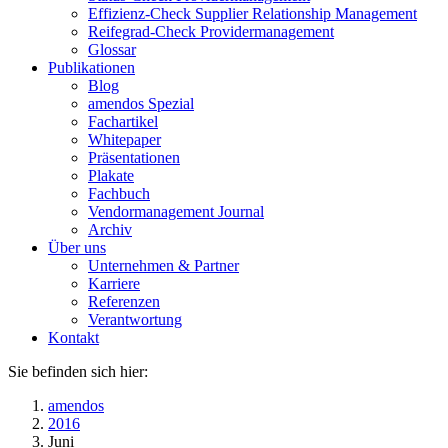
Effizienz-Check Supplier Relationship Management
Reifegrad-Check Providermanagement
Glossar
Publikationen
Blog
amendos Spezial
Fachartikel
Whitepaper
Präsentationen
Plakate
Fachbuch
Vendormanagement Journal
Archiv
Über uns
Unternehmen & Partner
Karriere
Referenzen
Verantwortung
Kontakt
Sie befinden sich hier:
amendos
2016
Juni