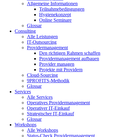
Allgemeine Informationen
Teilnahmebedingungen
Hygienekonzept
Online Seminare
Glossar
Consulting
Alle Leistungen
IT-Outsourcing
Providermanagement
Den richtigen Rahmen schaffen
Providermanagement aufbauen
Provider managen
Projekte mit Providern
Cloud-Sourcing
9PROFITS-Methodik
Glossar
Services
Alle Services
Operatives Providermanagement
Operativer IT-Einkauf
Strategischer IT-Einkauf
Glossar
Workshops
Alle Workshops
Status-Check Providermanagement