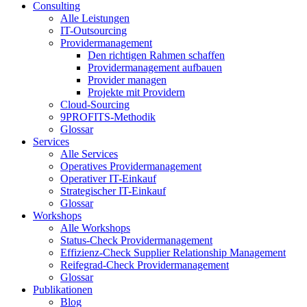
Consulting
Alle Leistungen
IT-Outsourcing
Providermanagement
Den richtigen Rahmen schaffen
Providermanagement aufbauen
Provider managen
Projekte mit Providern
Cloud-Sourcing
9PROFITS-Methodik
Glossar
Services
Alle Services
Operatives Providermanagement
Operativer IT-Einkauf
Strategischer IT-Einkauf
Glossar
Workshops
Alle Workshops
Status-Check Providermanagement
Effizienz-Check Supplier Relationship Management
Reifegrad-Check Providermanagement
Glossar
Publikationen
Blog