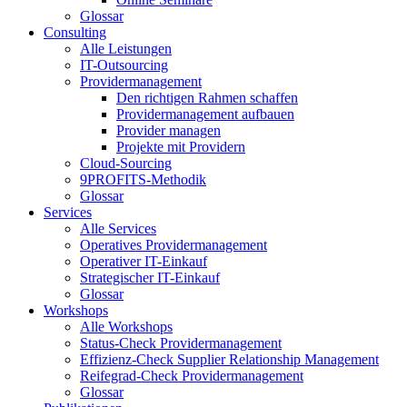
Glossar
Consulting
Alle Leistungen
IT-Outsourcing
Providermanagement
Den richtigen Rahmen schaffen
Providermanagement aufbauen
Provider managen
Projekte mit Providern
Cloud-Sourcing
9PROFITS-Methodik
Glossar
Services
Alle Services
Operatives Providermanagement
Operativer IT-Einkauf
Strategischer IT-Einkauf
Glossar
Workshops
Alle Workshops
Status-Check Providermanagement
Effizienz-Check Supplier Relationship Management
Reifegrad-Check Providermanagement
Glossar