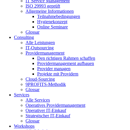
IT Service Management
ISO 29993 geprüft
Allgemeine Informationen
Teilnahmebedingungen
Hygienekonzept
Online Seminare
Glossar
Consulting
Alle Leistungen
IT-Outsourcing
Providermanagement
Den richtigen Rahmen schaffen
Providermanagement aufbauen
Provider managen
Projekte mit Providern
Cloud-Sourcing
9PROFITS-Methodik
Glossar
Services
Alle Services
Operatives Providermanagement
Operativer IT-Einkauf
Strategischer IT-Einkauf
Glossar
Workshops