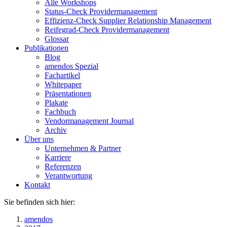
Alle Workshops
Status-Check Providermanagement
Effizienz-Check Supplier Relationship Management
Reifegrad-Check Providermanagement
Glossar
Publikationen
Blog
amendos Spezial
Fachartikel
Whitepaper
Präsentationen
Plakate
Fachbuch
Vendormanagement Journal
Archiv
Über uns
Unternehmen & Partner
Karriere
Referenzen
Verantwortung
Kontakt
Sie befinden sich hier:
amendos