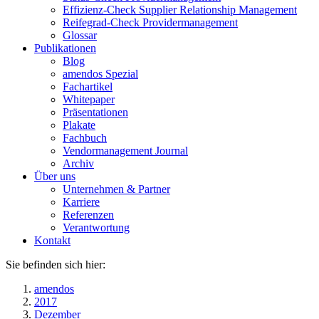
Effizienz-Check Supplier Relationship Management
Reifegrad-Check Providermanagement
Glossar
Publikationen
Blog
amendos Spezial
Fachartikel
Whitepaper
Präsentationen
Plakate
Fachbuch
Vendormanagement Journal
Archiv
Über uns
Unternehmen & Partner
Karriere
Referenzen
Verantwortung
Kontakt
Sie befinden sich hier:
amendos
2017
Dezember