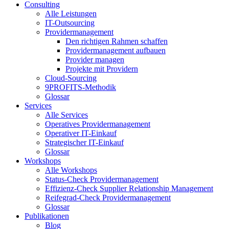
Consulting
Alle Leistungen
IT-Outsourcing
Providermanagement
Den richtigen Rahmen schaffen
Providermanagement aufbauen
Provider managen
Projekte mit Providern
Cloud-Sourcing
9PROFITS-Methodik
Glossar
Services
Alle Services
Operatives Providermanagement
Operativer IT-Einkauf
Strategischer IT-Einkauf
Glossar
Workshops
Alle Workshops
Status-Check Providermanagement
Effizienz-Check Supplier Relationship Management
Reifegrad-Check Providermanagement
Glossar
Publikationen
Blog