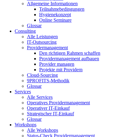
Allgemeine Informationen
Teilnahmebedingungen
Hygienekonzept
Online Seminare
Glossar
Consulting
Alle Leistungen
IT-Outsourcing
Providermanagement
Den richtigen Rahmen schaffen
Providermanagement aufbauen
Provider managen
Projekte mit Providern
Cloud-Sourcing
9PROFITS-Methodik
Glossar
Services
Alle Services
Operatives Providermanagement
Operativer IT-Einkauf
Strategischer IT-Einkauf
Glossar
Workshops
Alle Workshops
Status-Check Providermanagement