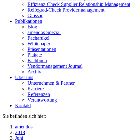
Effizienz-Check Supplier Relationship Management
Reifegrad-Check Providermanagement
Glossar
Publikationen
Blog
amendos Spezial
Fachartikel
Whitepaper
Präsentationen
Plakate
Fachbuch
Vendormanagement Journal
Archiv
Über uns
Unternehmen & Partner
Karriere
Referenzen
Verantwortung
Kontakt
Sie befinden sich hier:
amendos
2018
Juni