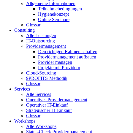
Allgemeine Informationen
Teilnahmebedingungen
Hygienekonzept
Online Seminare
Glossar
Consulting
Alle Leistungen
IT-Outsourcing
Providermanagement
Den richtigen Rahmen schaffen
Providermanagement aufbauen
Provider managen
Projekte mit Providern
Cloud-Sourcing
9PROFITS-Methodik
Glossar
Services
Alle Services
Operatives Providermanagement
Operativer IT-Einkauf
Strategischer IT-Einkauf
Glossar
Workshops
Alle Workshops
Status-Check Providermanagement