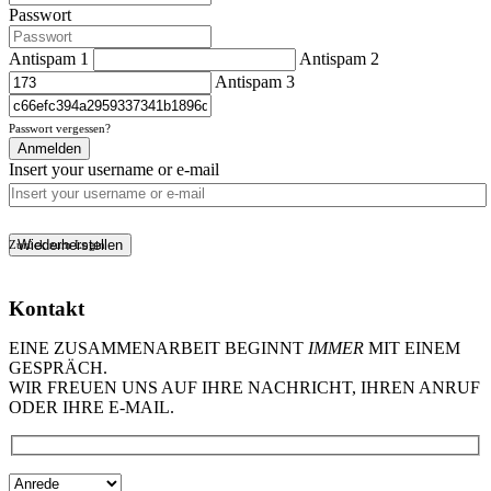
Passwort
Antispam 1
Antispam 2
Antispam 3
Passwort vergessen?
Anmelden
Insert your username or e-mail
Wiederherstellen
Zurück zum Login
Kontakt
EINE ZUSAMMENARBEIT BEGINNT
IMMER
MIT EINEM
GESPRÄCH.
WIR FREUEN UNS AUF IHRE NACHRICHT, IHREN ANRUF
ODER IHRE E-MAIL.