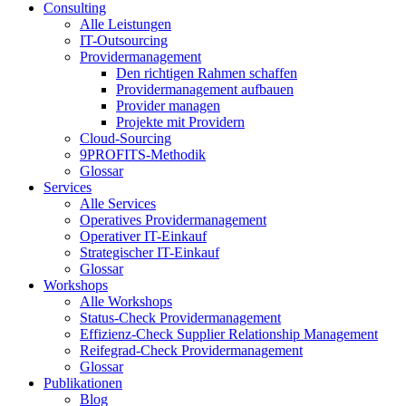
Consulting
Alle Leistungen
IT-Outsourcing
Providermanagement
Den richtigen Rahmen schaffen
Providermanagement aufbauen
Provider managen
Projekte mit Providern
Cloud-Sourcing
9PROFITS-Methodik
Glossar
Services
Alle Services
Operatives Providermanagement
Operativer IT-Einkauf
Strategischer IT-Einkauf
Glossar
Workshops
Alle Workshops
Status-Check Providermanagement
Effizienz-Check Supplier Relationship Management
Reifegrad-Check Providermanagement
Glossar
Publikationen
Blog