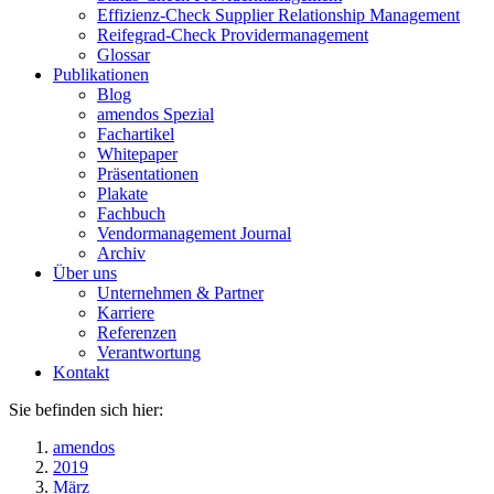
Effizienz-Check Supplier Relationship Management
Reifegrad-Check Providermanagement
Glossar
Publikationen
Blog
amendos Spezial
Fachartikel
Whitepaper
Präsentationen
Plakate
Fachbuch
Vendormanagement Journal
Archiv
Über uns
Unternehmen & Partner
Karriere
Referenzen
Verantwortung
Kontakt
Sie befinden sich hier:
amendos
2019
März