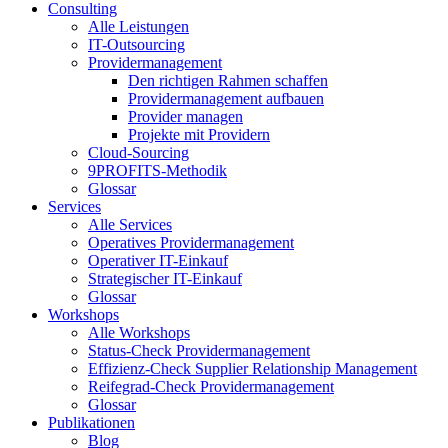
Consulting
Alle Leistungen
IT-Outsourcing
Providermanagement
Den richtigen Rahmen schaffen
Providermanagement aufbauen
Provider managen
Projekte mit Providern
Cloud-Sourcing
9PROFITS-Methodik
Glossar
Services
Alle Services
Operatives Providermanagement
Operativer IT-Einkauf
Strategischer IT-Einkauf
Glossar
Workshops
Alle Workshops
Status-Check Providermanagement
Effizienz-Check Supplier Relationship Management
Reifegrad-Check Providermanagement
Glossar
Publikationen
Blog