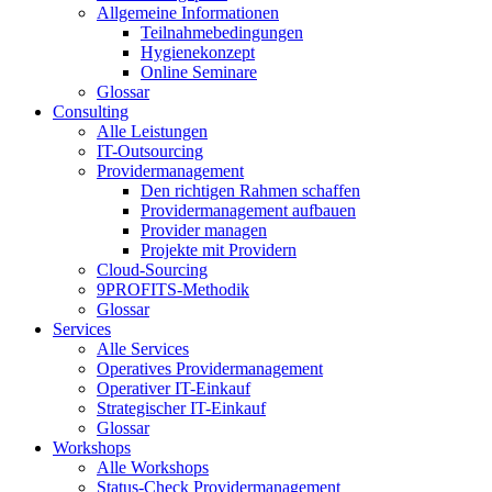
Allgemeine Informationen
Teilnahmebedingungen
Hygienekonzept
Online Seminare
Glossar
Consulting
Alle Leistungen
IT-Outsourcing
Providermanagement
Den richtigen Rahmen schaffen
Providermanagement aufbauen
Provider managen
Projekte mit Providern
Cloud-Sourcing
9PROFITS-Methodik
Glossar
Services
Alle Services
Operatives Providermanagement
Operativer IT-Einkauf
Strategischer IT-Einkauf
Glossar
Workshops
Alle Workshops
Status-Check Providermanagement