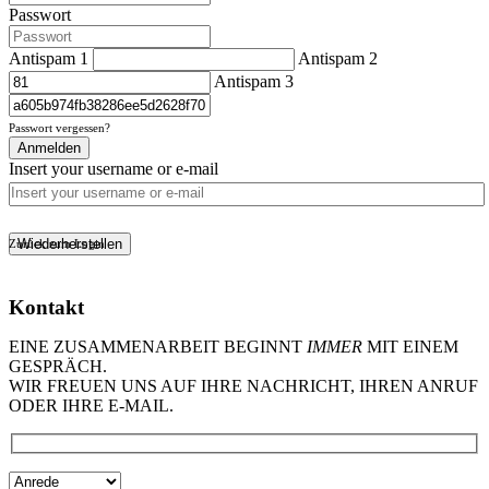
Passwort
Antispam 1
Antispam 2
Antispam 3
Passwort vergessen?
Anmelden
Insert your username or e-mail
Wiederherstellen
Zurück zum Login
Kontakt
EINE ZUSAMMENARBEIT BEGINNT
IMMER
MIT EINEM
GESPRÄCH.
WIR FREUEN UNS AUF IHRE NACHRICHT, IHREN ANRUF
ODER IHRE E-MAIL.