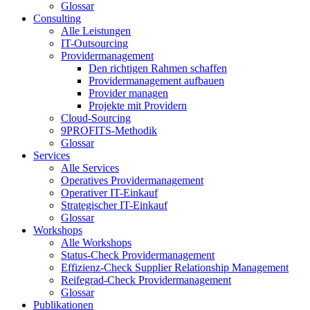
Glossar
Consulting
Alle Leistungen
IT-Outsourcing
Providermanagement
Den richtigen Rahmen schaffen
Providermanagement aufbauen
Provider managen
Projekte mit Providern
Cloud-Sourcing
9PROFITS-Methodik
Glossar
Services
Alle Services
Operatives Providermanagement
Operativer IT-Einkauf
Strategischer IT-Einkauf
Glossar
Workshops
Alle Workshops
Status-Check Providermanagement
Effizienz-Check Supplier Relationship Management
Reifegrad-Check Providermanagement
Glossar
Publikationen