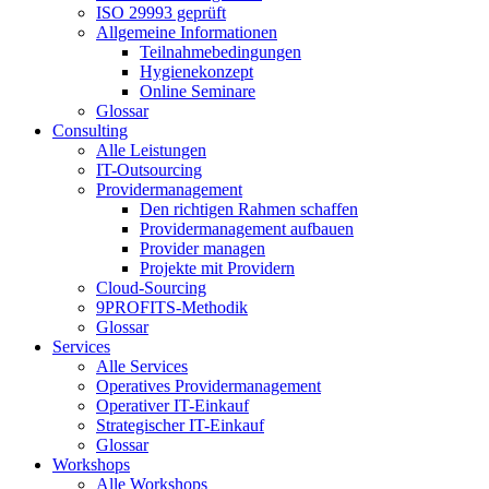
ISO 29993 geprüft
Allgemeine Informationen
Teilnahmebedingungen
Hygienekonzept
Online Seminare
Glossar
Consulting
Alle Leistungen
IT-Outsourcing
Providermanagement
Den richtigen Rahmen schaffen
Providermanagement aufbauen
Provider managen
Projekte mit Providern
Cloud-Sourcing
9PROFITS-Methodik
Glossar
Services
Alle Services
Operatives Providermanagement
Operativer IT-Einkauf
Strategischer IT-Einkauf
Glossar
Workshops
Alle Workshops