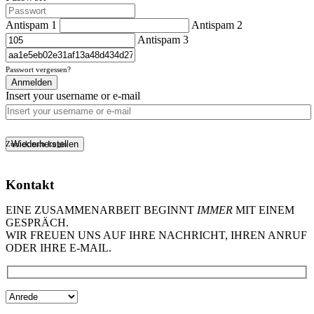
Antispam 1
Antispam 2
Antispam 3
Passwort vergessen?
Anmelden
Insert your username or e-mail
Wiederherstellen
Zurück zum Login
Kontakt
EINE ZUSAMMENARBEIT BEGINNT
IMMER
MIT EINEM
GESPRÄCH.
WIR FREUEN UNS AUF IHRE NACHRICHT, IHREN ANRUF
ODER IHRE E-MAIL.