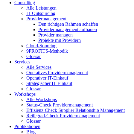
Consulting
Alle Leistungen
IT-Outsourcing
Providermanagement
Den richtigen Rahmen schaffen
Providermanagement aufbauen
Provider managen
Projekte mit Providern
Cloud-Sourcing
9PROFITS-Methodik
Glossar
Services
Alle Services
Operatives Providermanagement
Operativer IT-Einkauf
Strategischer IT-Einkauf
Glossar
Workshops
Alle Workshops
Status-Check Providermanagement
Effizienz-Check Supplier Relationship Management
Reifegrad-Check Providermanagement
Glossar
Publikationen
Blog