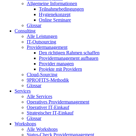
Allgemeine Informationen
Teilnahmebedingungen
Hygienekonzept
Online Seminare
Glossar
Consulting
Alle Leistungen
IT-Outsourcing
Providermanagement
Den richtigen Rahmen schaffen
Providermanagement aufbauen
Provider managen
Projekte mit Providern
Cloud-Sourcing
9PROFITS-Methodik
Glossar
Services
Alle Services
Operatives Providermanagement
Operativer IT-Einkauf
Strategischer IT-Einkauf
Glossar
Workshops
Alle Workshops
Status-Check Providermanagement