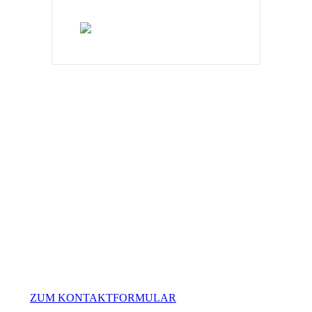
Sie haben Fragen?
Wir beraten Sie persönlich für die passende
Weiterbildung auf Ihrem Karrierepfad. Gerne können Sie
uns auch bei Fragen zur Buchung oder organisatorischen
Aspekten kontaktieren. Unser Team ist Mo. – Fr. von
09:00 – 16:00 Uhr für Sie da.
+49 40.248 276 00
beratung@amendos.de
ZUM KONTAKTFORMULAR