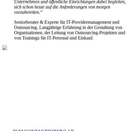
Unternehmen und öffentliche Einrichtungen dabei begleiten,
sich schon heute auf die Anforderungen von morgen
vorzubereiten.“
Seniorberater & Experte für IT-Providermanagement und
Outsourcing. Langjährige Erfahrung in der Gestaltung von
Organisationen, der Leitung von Outsourcing-Projekten und
von Trainings für IT-Personal und Einkauf.
Sie haben Fragen?
Wir beraten Sie persönlich für die passende
Weiterbildung auf Ihrem Karrierepfad. Gerne können Sie
uns auch bei Fragen zur Buchung oder organisatorischen
Aspekten kontaktieren. Unser Team ist Mo. – Fr. von
09:00 – 16:00 Uhr für Sie da.
+49 40.248 276 00
beratung@amendos.de