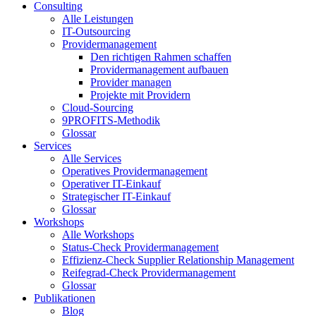
Consulting
Alle Leistungen
IT-Outsourcing
Providermanagement
Den richtigen Rahmen schaffen
Providermanagement aufbauen
Provider managen
Projekte mit Providern
Cloud-Sourcing
9PROFITS-Methodik
Glossar
Services
Alle Services
Operatives Providermanagement
Operativer IT-Einkauf
Strategischer IT-Einkauf
Glossar
Workshops
Alle Workshops
Status-Check Providermanagement
Effizienz-Check Supplier Relationship Management
Reifegrad-Check Providermanagement
Glossar
Publikationen
Blog