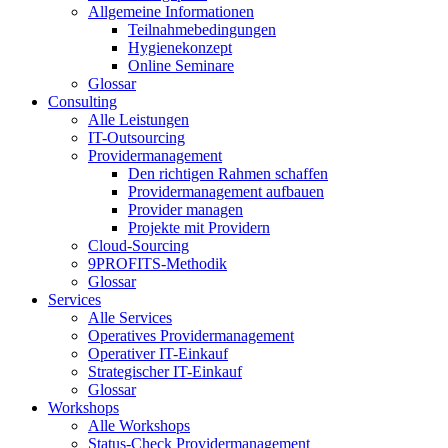
Allgemeine Informationen
Teilnahmebedingungen
Hygienekonzept
Online Seminare
Glossar
Consulting
Alle Leistungen
IT-Outsourcing
Providermanagement
Den richtigen Rahmen schaffen
Providermanagement aufbauen
Provider managen
Projekte mit Providern
Cloud-Sourcing
9PROFITS-Methodik
Glossar
Services
Alle Services
Operatives Providermanagement
Operativer IT-Einkauf
Strategischer IT-Einkauf
Glossar
Workshops
Alle Workshops
Status-Check Providermanagement