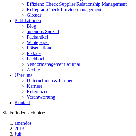
Effizienz-Check Supplier Relationship Management
Reifegrad-Check Providermanagement
Glossar
Publikationen
Blog
amendos Spezial
Fachartikel
Whitepaper
Präsentationen
Plakate
Fachbuch
Vendormanagement Journal
Archiv
Über uns
Unternehmen & Partner
Karriere
Referenzen
Verantwortung
Kontakt
Sie befinden sich hier:
amendos
2013
Juli