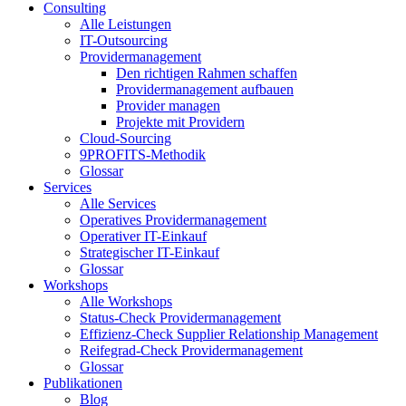
Consulting
Alle Leistungen
IT-Outsourcing
Providermanagement
Den richtigen Rahmen schaffen
Providermanagement aufbauen
Provider managen
Projekte mit Providern
Cloud-Sourcing
9PROFITS-Methodik
Glossar
Services
Alle Services
Operatives Providermanagement
Operativer IT-Einkauf
Strategischer IT-Einkauf
Glossar
Workshops
Alle Workshops
Status-Check Providermanagement
Effizienz-Check Supplier Relationship Management
Reifegrad-Check Providermanagement
Glossar
Publikationen
Blog