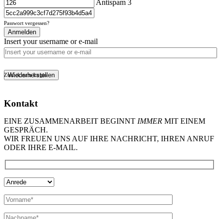
Antispam 3
Passwort vergessen?
Anmelden
Insert your username or e-mail
Wiederherstellen
Zurück zum Login
Kontakt
EINE ZUSAMMENARBEIT BEGINNT
IMMER
MIT EINEM
GESPRÄCH.
WIR FREUEN UNS AUF IHRE NACHRICHT, IHREN ANRUF
ODER IHRE E-MAIL.