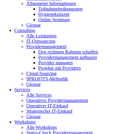
Allgemeine Informationen
Teilnahmebedingungen
Hygienekonzept
Online Seminare
Glossar
Consulting
Alle Leistungen
IT-Outsourcing
Providermanagement
Den richtigen Rahmen schaffen
Providermanagement aufbauen
Provider managen
Projekte mit Providern
Cloud-Sourcing
9PROFITS-Methodik
Glossar
Services
Alle Services
Operatives Providermanagement
Operativer IT-Einkauf
Strategischer IT-Einkauf
Glossar
Workshops
Alle Workshops
Status-Check Providermanagement