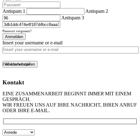
Antispam 1
Antispam 2
Antispam 3
Passwort vergessen?
Anmelden
Insert your username or e-mail
Wiederherstellen
Zurück zum Login
Kontakt
EINE ZUSAMMENARBEIT BEGINNT
IMMER
MIT EINEM
GESPRÄCH.
WIR FREUEN UNS AUF IHRE NACHRICHT, IHREN ANRUF
ODER IHRE E-MAIL.