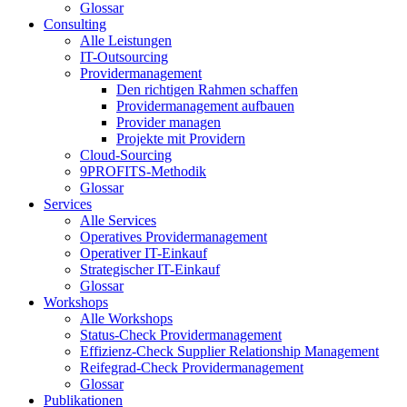
Glossar
Consulting
Alle Leistungen
IT-Outsourcing
Providermanagement
Den richtigen Rahmen schaffen
Providermanagement aufbauen
Provider managen
Projekte mit Providern
Cloud-Sourcing
9PROFITS-Methodik
Glossar
Services
Alle Services
Operatives Providermanagement
Operativer IT-Einkauf
Strategischer IT-Einkauf
Glossar
Workshops
Alle Workshops
Status-Check Providermanagement
Effizienz-Check Supplier Relationship Management
Reifegrad-Check Providermanagement
Glossar
Publikationen