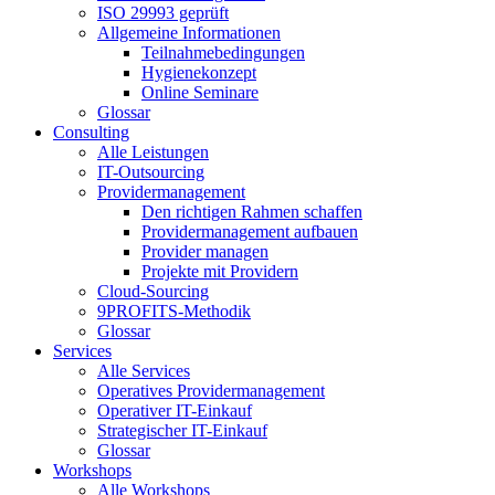
ISO 29993 geprüft
Allgemeine Informationen
Teilnahmebedingungen
Hygienekonzept
Online Seminare
Glossar
Consulting
Alle Leistungen
IT-Outsourcing
Providermanagement
Den richtigen Rahmen schaffen
Providermanagement aufbauen
Provider managen
Projekte mit Providern
Cloud-Sourcing
9PROFITS-Methodik
Glossar
Services
Alle Services
Operatives Providermanagement
Operativer IT-Einkauf
Strategischer IT-Einkauf
Glossar
Workshops
Alle Workshops