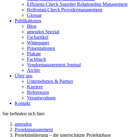
Effizienz-Check Supplier Relationship Management
Reifegrad-Check Providermanagement
Glossar
Publikationen
Blog
amendos Spezial
Fachartikel
Whitepaper
Präsentationen
Plakate
Fachbuch
Vendormanagement Journal
Archiv
Über uns
Unternehmen & Partner
Karriere
Referenzen
Verantwortung
Kontakt
Sie befinden sich hier:
amendos
Projektmanagement
Projektinitiierung – die unterschätzte Projektphase