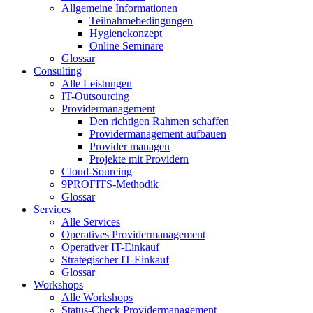
Allgemeine Informationen
Teilnahmebedingungen
Hygienekonzept
Online Seminare
Glossar
Consulting
Alle Leistungen
IT-Outsourcing
Providermanagement
Den richtigen Rahmen schaffen
Providermanagement aufbauen
Provider managen
Projekte mit Providern
Cloud-Sourcing
9PROFITS-Methodik
Glossar
Services
Alle Services
Operatives Providermanagement
Operativer IT-Einkauf
Strategischer IT-Einkauf
Glossar
Workshops
Alle Workshops
Status-Check Providermanagement