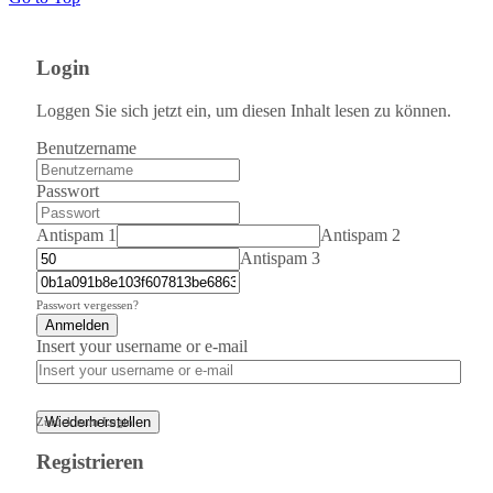
Login
Loggen Sie sich jetzt ein, um diesen Inhalt lesen zu können.
Benutzername
Passwort
Antispam 1
Antispam 2
Antispam 3
Passwort vergessen?
Anmelden
Insert your username or e-mail
Wiederherstellen
Zurück zum Login
Registrieren