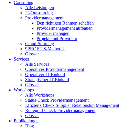
Consulting
Alle Leistungen
IT-Outsourcing
Providermanagement
Den richtigen Rahmen schaffen
Providermanagement aufbauen
Provider managen
Projekte mit Providern
Cloud-Sourcing
9PROFITS-Methodik
Glossar
Services
Alle Services
Operatives Providermanagement
Operativer IT-Einkauf
Strategischer IT-Einkauf
Glossar
Workshops
Alle Workshops
Status-Check Providermanagement
Effizienz-Check Supplier Relationship Management
Reifegrad-Check Providermanagement
Glossar
Publikationen
Blog