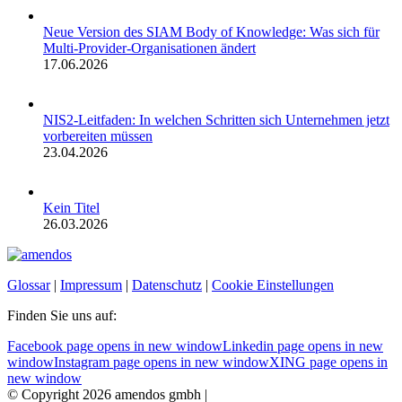
Neue Version des SIAM Body of Knowledge: Was sich für
Multi-Provider-Organisationen ändert
17.06.2026
NIS2-Leitfaden: In welchen Schritten sich Unternehmen jetzt
vorbereiten müssen
23.04.2026
Kein Titel
26.03.2026
Glossar
|
Impressum
|
Datenschutz
|
Cookie Einstellungen
Finden Sie uns auf:
Facebook page opens in new window
Linkedin page opens in new
window
Instagram page opens in new window
XING page opens in
new window
© Copyright 2026 amendos gmbh |