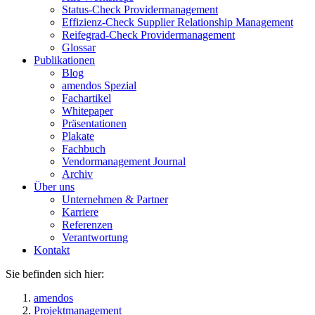
Status-Check Providermanagement
Effizienz-Check Supplier Relationship Management
Reifegrad-Check Providermanagement
Glossar
Publikationen
Blog
amendos Spezial
Fachartikel
Whitepaper
Präsentationen
Plakate
Fachbuch
Vendormanagement Journal
Archiv
Über uns
Unternehmen & Partner
Karriere
Referenzen
Verantwortung
Kontakt
Sie befinden sich hier:
amendos
Projektmanagement