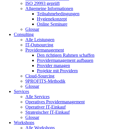
ISO 29993 geprüft
Allgemeine Informationen
Teilnahmebedingungen
Hygienekonzept
Online Seminare
Glossar
Consulting
Alle Leistungen
IT-Outsourcing
Providermanagement
Den richtigen Rahmen schaffen
Providermanagement aufbauen
Provider managen
Projekte mit Providern
Cloud-Sourcing
9PROFITS-Methodik
Glossar
Services
Alle Services
Operatives Providermanagement
Operativer IT-Einkauf
Strategischer IT-Einkauf
Glossar
Workshops
Alle Workshops