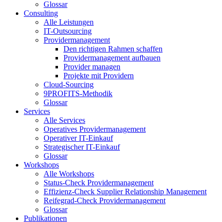
Glossar
Consulting
Alle Leistungen
IT-Outsourcing
Providermanagement
Den richtigen Rahmen schaffen
Providermanagement aufbauen
Provider managen
Projekte mit Providern
Cloud-Sourcing
9PROFITS-Methodik
Glossar
Services
Alle Services
Operatives Providermanagement
Operativer IT-Einkauf
Strategischer IT-Einkauf
Glossar
Workshops
Alle Workshops
Status-Check Providermanagement
Effizienz-Check Supplier Relationship Management
Reifegrad-Check Providermanagement
Glossar
Publikationen