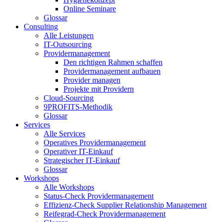
Online Seminare
Glossar
Consulting
Alle Leistungen
IT-Outsourcing
Providermanagement
Den richtigen Rahmen schaffen
Providermanagement aufbauen
Provider managen
Projekte mit Providern
Cloud-Sourcing
9PROFITS-Methodik
Glossar
Services
Alle Services
Operatives Providermanagement
Operativer IT-Einkauf
Strategischer IT-Einkauf
Glossar
Workshops
Alle Workshops
Status-Check Providermanagement
Effizienz-Check Supplier Relationship Management
Reifegrad-Check Providermanagement