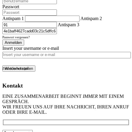
Passwort
Antispam 1
Antispam 2
Antispam 3
Passwort vergessen?
Anmelden
Insert your username or e-mail
Wiederherstellen
Zurück zum Login
Kontakt
EINE ZUSAMMENARBEIT BEGINNT
IMMER
MIT EINEM
GESPRÄCH.
WIR FREUEN UNS AUF IHRE NACHRICHT, IHREN ANRUF
ODER IHRE E-MAIL.