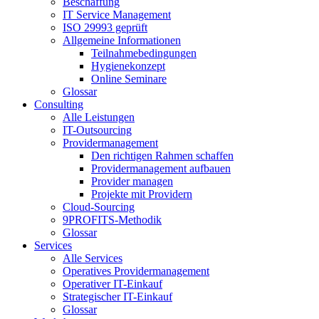
Beschaffung
IT Service Management
ISO 29993 geprüft
Allgemeine Informationen
Teilnahmebedingungen
Hygienekonzept
Online Seminare
Glossar
Consulting
Alle Leistungen
IT-Outsourcing
Providermanagement
Den richtigen Rahmen schaffen
Providermanagement aufbauen
Provider managen
Projekte mit Providern
Cloud-Sourcing
9PROFITS-Methodik
Glossar
Services
Alle Services
Operatives Providermanagement
Operativer IT-Einkauf
Strategischer IT-Einkauf
Glossar