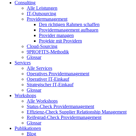
Consulting
Alle Leistungen
IT-Outsourcing
Providermanagement
Den richtigen Rahmen schaffen
Providermanagement aufbauen
Provider managen
Projekte mit Providern
Cloud-Sourcing
9PROFITS-Methodik
Glossar
Services
Alle Services
Operatives Providermanagement
Operativer IT-Einkauf
Strategischer IT-Einkauf
Glossar
Workshops
Alle Workshops
Status-Check Providermanagement
Effizienz-Check Supplier Relationship Management
Reifegrad-Check Providermanagement
Glossar
Publikationen
Blog