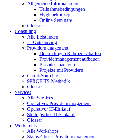
Allgemeine Informationen
Teilnahmebedingungen
Hygienekonzept
Online Seminare
Glossar
Consulting
Alle Leistungen
IT-Outsourcing
Providermanagement
Den richtigen Rahmen schaffen
Providermanagement aufbauen
Provider managen
Projekte mit Providern
Cloud-Sourcing
9PROFITS-Methodik
Glossar
Services
Alle Services
Operatives Providermanagement
Operativer IT-Einkauf
Strategischer IT-Einkauf
Glossar
Workshops
Alle Workshops
Status-Check Providermanagement