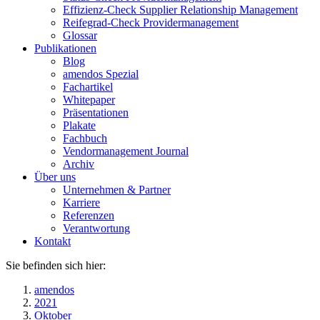
Effizienz-Check Supplier Relationship Management
Reifegrad-Check Providermanagement
Glossar
Publikationen
Blog
amendos Spezial
Fachartikel
Whitepaper
Präsentationen
Plakate
Fachbuch
Vendormanagement Journal
Archiv
Über uns
Unternehmen & Partner
Karriere
Referenzen
Verantwortung
Kontakt
Sie befinden sich hier:
amendos
2021
Oktober