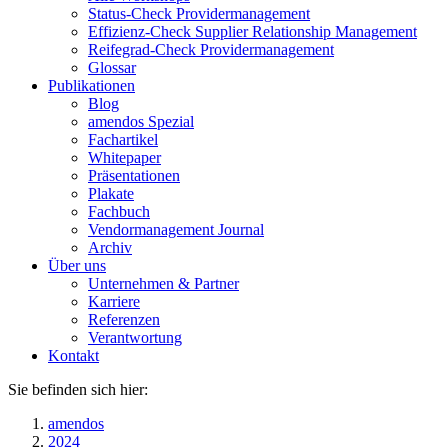
Status-Check Providermanagement
Effizienz-Check Supplier Relationship Management
Reifegrad-Check Providermanagement
Glossar
Publikationen
Blog
amendos Spezial
Fachartikel
Whitepaper
Präsentationen
Plakate
Fachbuch
Vendormanagement Journal
Archiv
Über uns
Unternehmen & Partner
Karriere
Referenzen
Verantwortung
Kontakt
Sie befinden sich hier:
amendos
2024