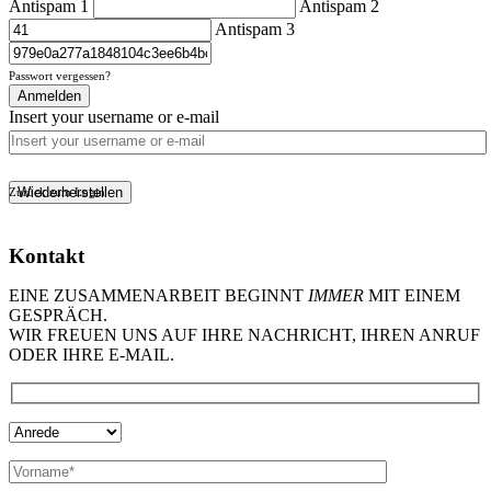
Antispam 1
Antispam 2
Antispam 3
Passwort vergessen?
Anmelden
Insert your username or e-mail
Wiederherstellen
Zurück zum Login
Kontakt
EINE ZUSAMMENARBEIT BEGINNT
IMMER
MIT EINEM
GESPRÄCH.
WIR FREUEN UNS AUF IHRE NACHRICHT, IHREN ANRUF
ODER IHRE E-MAIL.