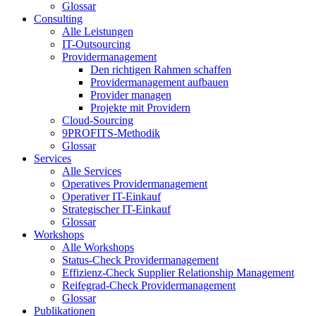
Glossar
Consulting
Alle Leistungen
IT-Outsourcing
Providermanagement
Den richtigen Rahmen schaffen
Providermanagement aufbauen
Provider managen
Projekte mit Providern
Cloud-Sourcing
9PROFITS-Methodik
Glossar
Services
Alle Services
Operatives Providermanagement
Operativer IT-Einkauf
Strategischer IT-Einkauf
Glossar
Workshops
Alle Workshops
Status-Check Providermanagement
Effizienz-Check Supplier Relationship Management
Reifegrad-Check Providermanagement
Glossar
Publikationen