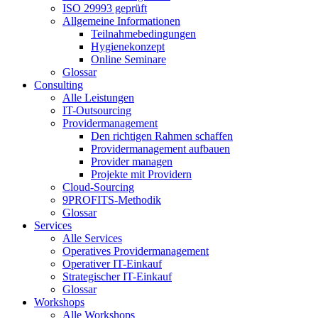
ISO 29993 geprüft
Allgemeine Informationen
Teilnahmebedingungen
Hygienekonzept
Online Seminare
Glossar
Consulting
Alle Leistungen
IT-Outsourcing
Providermanagement
Den richtigen Rahmen schaffen
Providermanagement aufbauen
Provider managen
Projekte mit Providern
Cloud-Sourcing
9PROFITS-Methodik
Glossar
Services
Alle Services
Operatives Providermanagement
Operativer IT-Einkauf
Strategischer IT-Einkauf
Glossar
Workshops
Alle Workshops