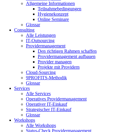
Allgemeine Informationen
Teilnahmebedingungen
Hygienekonzept
Online Seminare
Glossar
Consulting
Alle Leistungen
IT-Outsourcing
Providermanagement
Den richtigen Rahmen schaffen
Providermanagement aufbauen
Provider managen
Projekte mit Providern
Cloud-Sourcing
9PROFITS-Methodik
Glossar
Services
Alle Services
Operatives Providermanagement
Operativer IT-Einkauf
Strategischer IT-Einkauf
Glossar
Workshops
Alle Workshops
Status-Check Providermanagement