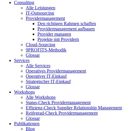
Consulting
Alle Leistungen
IT-Outsourcing
Providermanagement
Den richtigen Rahmen schaffen
Providermanagement aufbauen
Provider managen
Projekte mit Providern
Cloud-Sourcing
9PROFITS-Methodik
Glossar
Services
Alle Services
Operatives Providermanagement
Operativer IT-Einkauf
Strategischer IT-Einkauf
Glossar
Workshops
Alle Workshops
Status-Check Providermanagement
Effizienz-Check Supplier Relationship Management
Reifegrad-Check Providermanagement
Glossar
Publikationen
Blog