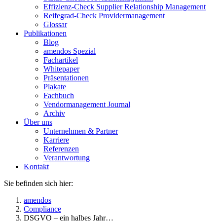
Effizienz-Check Supplier Relationship Management
Reifegrad-Check Providermanagement
Glossar
Publikationen
Blog
amendos Spezial
Fachartikel
Whitepaper
Präsentationen
Plakate
Fachbuch
Vendormanagement Journal
Archiv
Über uns
Unternehmen & Partner
Karriere
Referenzen
Verantwortung
Kontakt
Sie befinden sich hier:
amendos
Compliance
DSGVO – ein halbes Jahr…