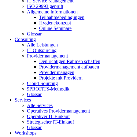
IT Service Management
ISO 29993 geprüft
Allgemeine Informationen
Teilnahmebedingungen
Hygienekonzept
Online Seminare
Glossar
Consulting
Alle Leistungen
IT-Outsourcing
Providermanagement
Den richtigen Rahmen schaffen
Providermanagement aufbauen
Provider managen
Projekte mit Providern
Cloud-Sourcing
9PROFITS-Methodik
Glossar
Services
Alle Services
Operatives Providermanagement
Operativer IT-Einkauf
Strategischer IT-Einkauf
Glossar
Workshops