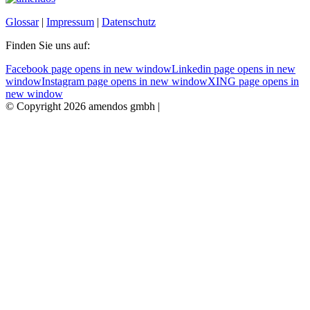
Glossar
|
Impressum
|
Datenschutz
Finden Sie uns auf:
Facebook page opens in new window
Linkedin page opens in new
window
Instagram page opens in new window
XING page opens in
new window
© Copyright 2026 amendos gmbh |