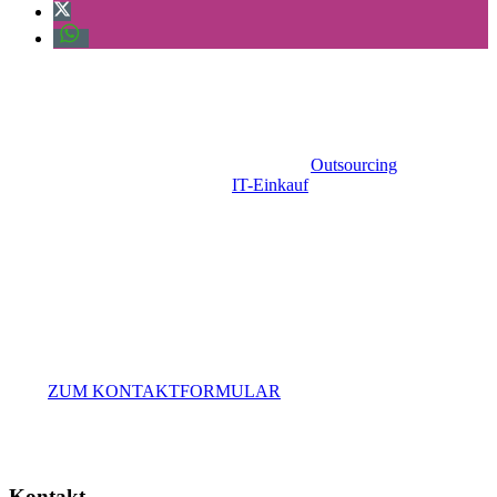
Sie haben Fragen?
Sie benötigen Unterstützung beim IT-
Outsourcing
,
Providermanagement und
IT-Einkauf
? Als Beratungs-
und Schulungsunternehmen sind wir seit über 15 Jahren
auf diese Themen spezialisiert. Wir helfen Ihnen gerne
weiter, beantworten Ihre Fragen und erstellen Ihnen ein
passendes Angebot.
+49 40.248 276 00
beratung@amendos.de
ZUM KONTAKTFORMULAR
Kontakt