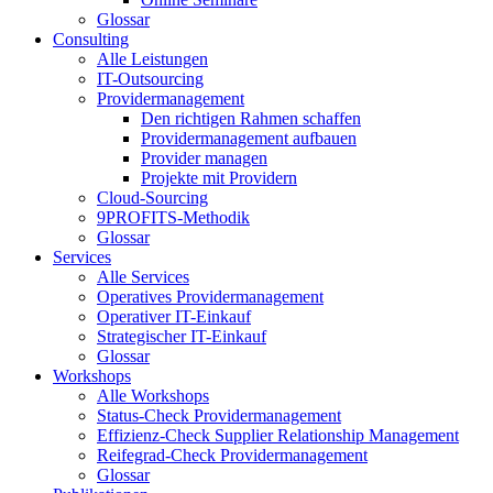
Glossar
Consulting
Alle Leistungen
IT-Outsourcing
Providermanagement
Den richtigen Rahmen schaffen
Providermanagement aufbauen
Provider managen
Projekte mit Providern
Cloud-Sourcing
9PROFITS-Methodik
Glossar
Services
Alle Services
Operatives Providermanagement
Operativer IT-Einkauf
Strategischer IT-Einkauf
Glossar
Workshops
Alle Workshops
Status-Check Providermanagement
Effizienz-Check Supplier Relationship Management
Reifegrad-Check Providermanagement
Glossar