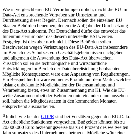
Wie in vergleichbaren EU-Verordnungen üblich, macht die EU im
Data-Act entsprechende Vorgaben zur Umsetzung und
Durchsetzung dieser Regeln. Demnach sollen die einzelnen EU-
Staaten Behörden benennen, denen die Aufgabe der Durchsetzung
des Data-Act zukommt. Für Deutschland dürfte das entweder das
Innenministerium oder das diesem unterstellte BSI werden.
Festgelegt ist dies aber noch nicht. Diese Behörden sollen
Beschwerden wegen Verletzungen des EU-Data-Act insbesondere
im Bereich des Schutzes von Geschäftsgeheimnissen nachgehen
und allgemein die Anwendung des Data- Act überwachen.
Zusätzlich sollen sie technologische und wirtschaftliche
Entwicklungen im Bereich der Datenbereitstellung beobachten.
Mögliche Konsequenzen wäre eine Anpassung von Regulierungen.
Ein Beispiel hierfür wäre ein neues Produkt auf dem Markt, welches
bislang unbekannte Möglichkeiten der Datensammlung und
Verarbeitung bietet, etwa im Zusammenhang mit KI. Wie die EU-
weite Zusammenarbeit der Behörden untereinander dann aussehen
soll, haben die Mitgliedsstaaten in den kommenden Monaten
entsprechend auszuarbeiten.
Ähnlich wie bei der
GDPR
sind bei Verstößen gegen den EU-Data-
Act erhebliche Sanktionen vorgesehen. Bußgelder können bis zu
20.000.000 Euro beziehungsweise bis zu 4 Prozent des weltweiten
Jahresumsatzes des Unternehmens betragen. Mögliche wäre eine