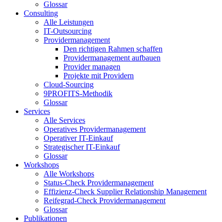
Glossar
Consulting
Alle Leistungen
IT-Outsourcing
Providermanagement
Den richtigen Rahmen schaffen
Providermanagement aufbauen
Provider managen
Projekte mit Providern
Cloud-Sourcing
9PROFITS-Methodik
Glossar
Services
Alle Services
Operatives Providermanagement
Operativer IT-Einkauf
Strategischer IT-Einkauf
Glossar
Workshops
Alle Workshops
Status-Check Providermanagement
Effizienz-Check Supplier Relationship Management
Reifegrad-Check Providermanagement
Glossar
Publikationen