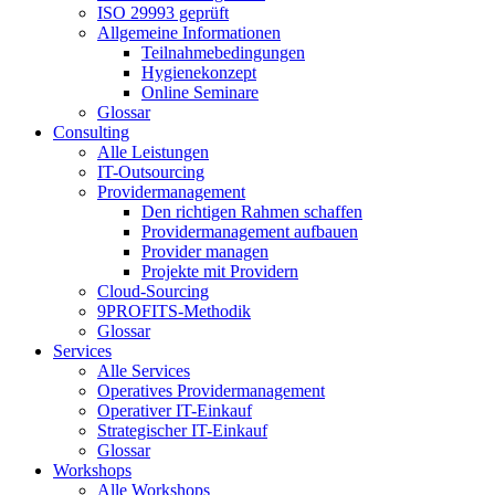
ISO 29993 geprüft
Allgemeine Informationen
Teilnahmebedingungen
Hygienekonzept
Online Seminare
Glossar
Consulting
Alle Leistungen
IT-Outsourcing
Providermanagement
Den richtigen Rahmen schaffen
Providermanagement aufbauen
Provider managen
Projekte mit Providern
Cloud-Sourcing
9PROFITS-Methodik
Glossar
Services
Alle Services
Operatives Providermanagement
Operativer IT-Einkauf
Strategischer IT-Einkauf
Glossar
Workshops
Alle Workshops