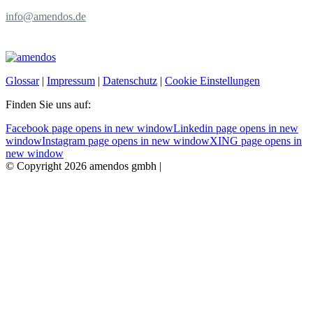
info@amendos.de
Glossar
|
Impressum
|
Datenschutz
|
Cookie Einstellungen
Finden Sie uns auf:
Facebook page opens in new window
Linkedin page opens in new
window
Instagram page opens in new window
XING page opens in
new window
© Copyright 2026 amendos gmbh |