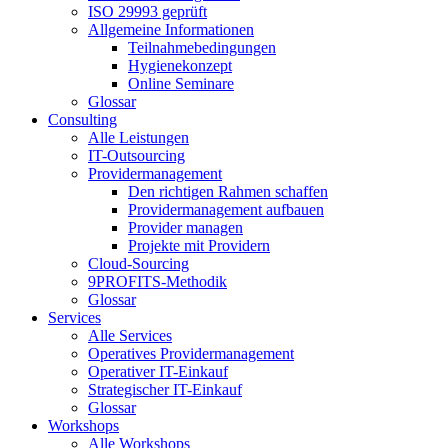
ISO 29993 geprüft
Allgemeine Informationen
Teilnahmebedingungen
Hygienekonzept
Online Seminare
Glossar
Consulting
Alle Leistungen
IT-Outsourcing
Providermanagement
Den richtigen Rahmen schaffen
Providermanagement aufbauen
Provider managen
Projekte mit Providern
Cloud-Sourcing
9PROFITS-Methodik
Glossar
Services
Alle Services
Operatives Providermanagement
Operativer IT-Einkauf
Strategischer IT-Einkauf
Glossar
Workshops
Alle Workshops