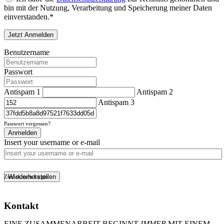
bin mit der Nutzung, Verarbeitung und Speicherung meiner Daten
einverstanden.*
Benutzername
Passwort
Antispam 1
Antispam 2
Antispam 3
Passwort vergessen?
Anmelden
Insert your username or e-mail
Wiederherstellen
Zurück zum Login
Kontakt
EINE ZUSAMMENARBEIT BEGINNT
IMMER
MIT EINEM