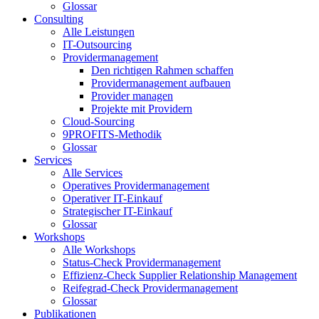
Glossar
Consulting
Alle Leistungen
IT-Outsourcing
Providermanagement
Den richtigen Rahmen schaffen
Providermanagement aufbauen
Provider managen
Projekte mit Providern
Cloud-Sourcing
9PROFITS-Methodik
Glossar
Services
Alle Services
Operatives Providermanagement
Operativer IT-Einkauf
Strategischer IT-Einkauf
Glossar
Workshops
Alle Workshops
Status-Check Providermanagement
Effizienz-Check Supplier Relationship Management
Reifegrad-Check Providermanagement
Glossar
Publikationen