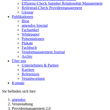
Effizienz-Check Supplier Relationship Management
Reifegrad-Check Providermanagement
Glossar
Publikationen
Blog
amendos Spezial
Fachartikel
Whitepaper
Präsentationen
Plakate
Fachbuch
Vendormanagement Journal
Archiv
Über uns
Unternehmen & Partner
Karriere
Referenzen
Verantwortung
Kontakt
Sie befinden sich hier:
amendos
Veranstaltung
Providermanagement 2.0