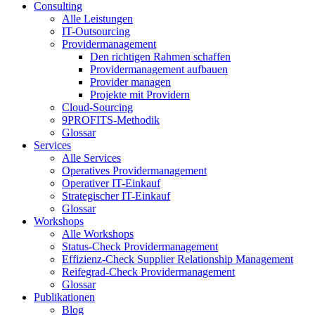
Consulting
Alle Leistungen
IT-Outsourcing
Providermanagement
Den richtigen Rahmen schaffen
Providermanagement aufbauen
Provider managen
Projekte mit Providern
Cloud-Sourcing
9PROFITS-Methodik
Glossar
Services
Alle Services
Operatives Providermanagement
Operativer IT-Einkauf
Strategischer IT-Einkauf
Glossar
Workshops
Alle Workshops
Status-Check Providermanagement
Effizienz-Check Supplier Relationship Management
Reifegrad-Check Providermanagement
Glossar
Publikationen
Blog