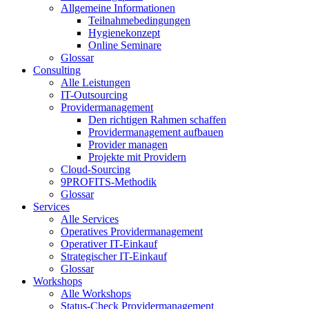
Allgemeine Informationen
Teilnahmebedingungen
Hygienekonzept
Online Seminare
Glossar
Consulting
Alle Leistungen
IT-Outsourcing
Providermanagement
Den richtigen Rahmen schaffen
Providermanagement aufbauen
Provider managen
Projekte mit Providern
Cloud-Sourcing
9PROFITS-Methodik
Glossar
Services
Alle Services
Operatives Providermanagement
Operativer IT-Einkauf
Strategischer IT-Einkauf
Glossar
Workshops
Alle Workshops
Status-Check Providermanagement