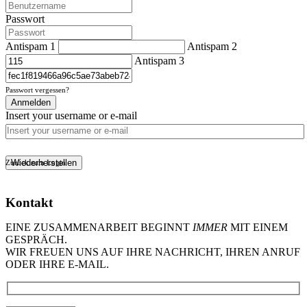
Passwort
Antispam 1
Antispam 2
Antispam 3
Passwort vergessen?
Anmelden
Insert your username or e-mail
Wiederherstellen
Zurück zum Login
Kontakt
EINE ZUSAMMENARBEIT BEGINNT
IMMER
MIT EINEM
GESPRÄCH.
WIR FREUEN UNS AUF IHRE NACHRICHT, IHREN ANRUF
ODER IHRE E-MAIL.