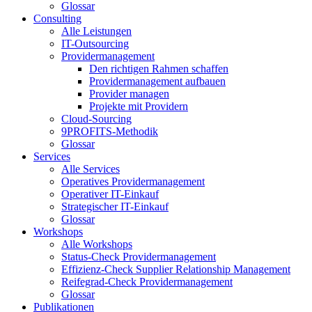
Glossar
Consulting
Alle Leistungen
IT-Outsourcing
Providermanagement
Den richtigen Rahmen schaffen
Providermanagement aufbauen
Provider managen
Projekte mit Providern
Cloud-Sourcing
9PROFITS-Methodik
Glossar
Services
Alle Services
Operatives Providermanagement
Operativer IT-Einkauf
Strategischer IT-Einkauf
Glossar
Workshops
Alle Workshops
Status-Check Providermanagement
Effizienz-Check Supplier Relationship Management
Reifegrad-Check Providermanagement
Glossar
Publikationen