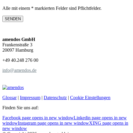
Alle mit einem * markierten Felder sind Pflichtfelder.
amendos GmbH
Frankenstraße 3
20097 Hamburg
+49 40.248 276 00
info@amendos.de
Glossar
|
Impressum
|
Datenschutz
|
Cookie Einstellungen
Finden Sie uns auf:
Facebook page opens in new window
Linkedin page opens in new
window
Instagram page opens in new window
XING page opens in
new window