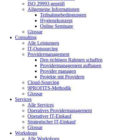
ISO 29993 geprüft
Allgemeine Informationen
Teilnahmebedingungen
Hygienekonzept
Online Seminare
Glossar
Consulting
Alle Leistungen
IT-Outsourcing
Providermanagement
Den richtigen Rahmen schaffen
Providermanagement aufbauen
Provider managen
Projekte mit Providern
Cloud-Sourcing
9PROFITS-Methodik
Glossar
Services
Alle Services
Operatives Providermanagement
Operativer IT-Einkauf
Strategischer IT-Einkauf
Glossar
Workshops
Alle Workshops