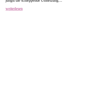
jüngst die schleppende Umsetzung…
weiterlesen