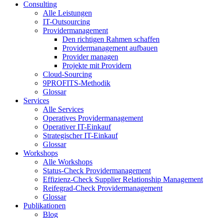
Consulting
Alle Leistungen
IT-Outsourcing
Providermanagement
Den richtigen Rahmen schaffen
Providermanagement aufbauen
Provider managen
Projekte mit Providern
Cloud-Sourcing
9PROFITS-Methodik
Glossar
Services
Alle Services
Operatives Providermanagement
Operativer IT-Einkauf
Strategischer IT-Einkauf
Glossar
Workshops
Alle Workshops
Status-Check Providermanagement
Effizienz-Check Supplier Relationship Management
Reifegrad-Check Providermanagement
Glossar
Publikationen
Blog