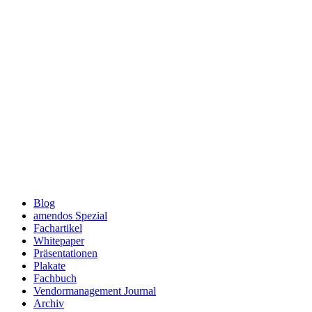
Blog
amendos Spezial
Fachartikel
Whitepaper
Präsentationen
Plakate
Fachbuch
Vendormanagement Journal
Archiv