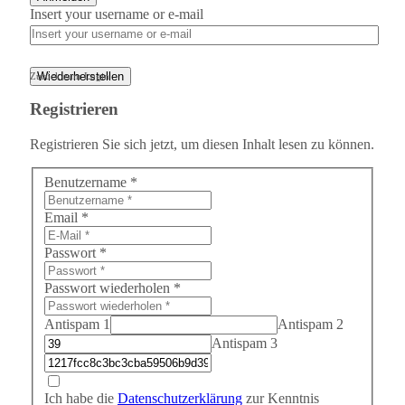
Insert your username or e-mail
Wiederherstellen
Zurück zum Login
Registrieren
Registrieren Sie sich jetzt, um diesen Inhalt lesen zu können.
Benutzername
*
Email
*
Passwort
*
Passwort wiederholen
*
Antispam 1
Antispam 2
Antispam 3
Ich habe die
Datenschutzerklärung
zur Kenntnis