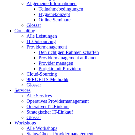
Allgemeine Informationen
Teilnahmebedingungen
Hygienekonzept
Online Seminare
Glossar
Consulting
Alle Leistungen
IT-Outsourcing
Providermanagement
Den richtigen Rahmen schaffen
Providermanagement aufbauen
Provider managen
Projekte mit Providern
Cloud-Sourcing
9PROFITS-Methodik
Glossar
Services
Alle Services
Operatives Providermanagement
Operativer IT-Einkauf
Strategischer IT-Einkauf
Glossar
Workshops
Alle Workshops
Status-Check Providermanagement