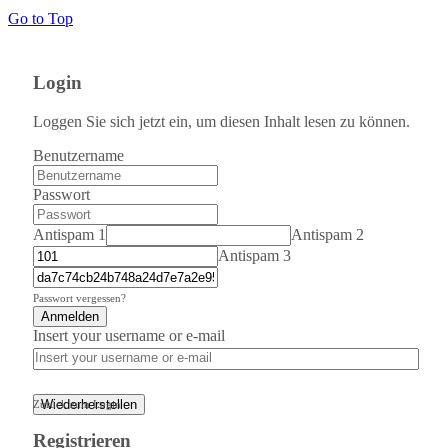
Go to Top
Login
Loggen Sie sich jetzt ein, um diesen Inhalt lesen zu können.
Benutzername
Passwort
Antispam 1
Antispam 2
Antispam 3
Passwort vergessen?
Anmelden
Insert your username or e-mail
Wiederherstellen
Zurück zum Login
Registrieren