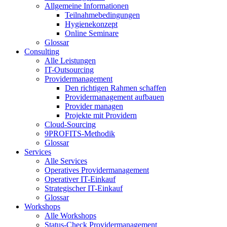
Allgemeine Informationen
Teilnahmebedingungen
Hygienekonzept
Online Seminare
Glossar
Consulting
Alle Leistungen
IT-Outsourcing
Providermanagement
Den richtigen Rahmen schaffen
Providermanagement aufbauen
Provider managen
Projekte mit Providern
Cloud-Sourcing
9PROFITS-Methodik
Glossar
Services
Alle Services
Operatives Providermanagement
Operativer IT-Einkauf
Strategischer IT-Einkauf
Glossar
Workshops
Alle Workshops
Status-Check Providermanagement