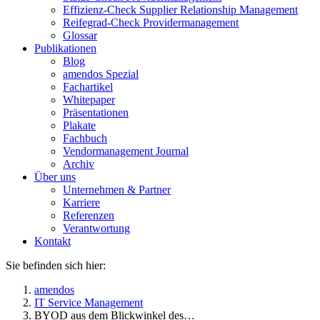
Effizienz-Check Supplier Relationship Management
Reifegrad-Check Providermanagement
Glossar
Publikationen
Blog
amendos Spezial
Fachartikel
Whitepaper
Präsentationen
Plakate
Fachbuch
Vendormanagement Journal
Archiv
Über uns
Unternehmen & Partner
Karriere
Referenzen
Verantwortung
Kontakt
Sie befinden sich hier:
amendos
IT Service Management
BYOD aus dem Blickwinkel des…