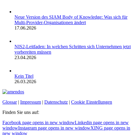
Neue Version des SIAM Body of Knowledge: Was sich für
Multi-Provider-Organisationen ändert
17.06.2026
NIS2-Leitfaden: In welchen Schritten sich Unternehmen jetzt
vorbereiten müssen
23.04.2026
Kein Titel
26.03.2026
Glossar
|
Impressum
|
Datenschutz
|
Cookie Einstellungen
Finden Sie uns auf:
Facebook page opens in new window
Linkedin page opens in new
window
Instagram page opens in new window
XING page opens in
new window