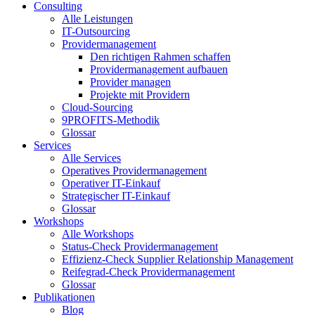
Consulting
Alle Leistungen
IT-Outsourcing
Providermanagement
Den richtigen Rahmen schaffen
Providermanagement aufbauen
Provider managen
Projekte mit Providern
Cloud-Sourcing
9PROFITS-Methodik
Glossar
Services
Alle Services
Operatives Providermanagement
Operativer IT-Einkauf
Strategischer IT-Einkauf
Glossar
Workshops
Alle Workshops
Status-Check Providermanagement
Effizienz-Check Supplier Relationship Management
Reifegrad-Check Providermanagement
Glossar
Publikationen
Blog