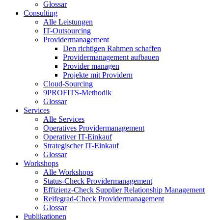
Glossar
Consulting
Alle Leistungen
IT-Outsourcing
Providermanagement
Den richtigen Rahmen schaffen
Providermanagement aufbauen
Provider managen
Projekte mit Providern
Cloud-Sourcing
9PROFITS-Methodik
Glossar
Services
Alle Services
Operatives Providermanagement
Operativer IT-Einkauf
Strategischer IT-Einkauf
Glossar
Workshops
Alle Workshops
Status-Check Providermanagement
Effizienz-Check Supplier Relationship Management
Reifegrad-Check Providermanagement
Glossar
Publikationen