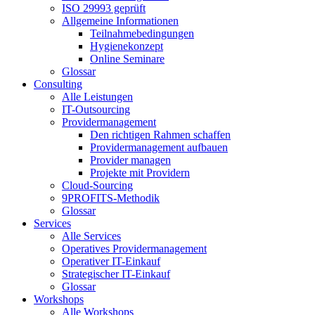
ISO 29993 geprüft
Allgemeine Informationen
Teilnahmebedingungen
Hygienekonzept
Online Seminare
Glossar
Consulting
Alle Leistungen
IT-Outsourcing
Providermanagement
Den richtigen Rahmen schaffen
Providermanagement aufbauen
Provider managen
Projekte mit Providern
Cloud-Sourcing
9PROFITS-Methodik
Glossar
Services
Alle Services
Operatives Providermanagement
Operativer IT-Einkauf
Strategischer IT-Einkauf
Glossar
Workshops
Alle Workshops