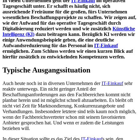
In vielen Unternehmen geht der
IT-Einkauf
im operativen
Tagesgeschäft unter. Er schafft es häufig nicht, sich
ausreichende Freiräume für die großen, fürs Unternehmen
wesentlichen Beschaffungsprojekte zu schaffen. Wir zeigen auf,
wie der Aufwand für das operative Tagesgeschäft durch
Digitalisierung reduziert werden und wie zusätzlich
Künstliche
Intelligenz (KI)
dazu beitragen kann. Bezüglich KI werden wir
einige Anwendungsbeispiele geben, die eine deutliche
Aufwandsreduzierung für das Personal im
IT-Einkauf
ermöglichen. Zum Schluss werden wir einen kurzen Blick auf
hierfür zusätzlich zu entwickelnden Kompetenzen werfen.
Typische Ausgangssituation
Auch heute noch ist in diversen Unternehmen der
IT-Einkauf
sehr
reaktiv unterwegs. Ein nicht geringer Anteil der
Beschaffungsanforderungen aus den Fachbereichen kommt nicht
planbar herein und ist möglichst schnell abzuarbeiten. Es bleibt oft
nicht viel Zeit für Marktsondierung, Konkurrenzangebote und
Verhandlungen. Insbesondere letztere sind teils kaum noch möglich,
wenn der Fachbereichsvertreter schon mit seinem favorisierten
Anbieter gesprochen hat. Und wenn er zudem die Leistungen
beziehen will.
In dieser Situation sollte es das Ziel des
IT-Einkauf
s sein, den