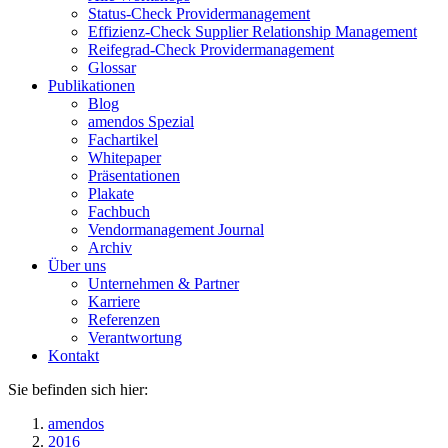
Status-Check Providermanagement
Effizienz-Check Supplier Relationship Management
Reifegrad-Check Providermanagement
Glossar
Publikationen
Blog
amendos Spezial
Fachartikel
Whitepaper
Präsentationen
Plakate
Fachbuch
Vendormanagement Journal
Archiv
Über uns
Unternehmen & Partner
Karriere
Referenzen
Verantwortung
Kontakt
Sie befinden sich hier:
amendos
2016