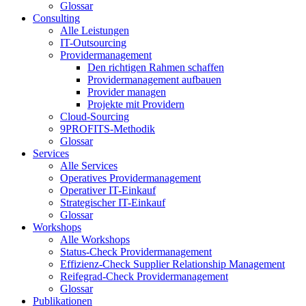
Glossar
Consulting
Alle Leistungen
IT-Outsourcing
Providermanagement
Den richtigen Rahmen schaffen
Providermanagement aufbauen
Provider managen
Projekte mit Providern
Cloud-Sourcing
9PROFITS-Methodik
Glossar
Services
Alle Services
Operatives Providermanagement
Operativer IT-Einkauf
Strategischer IT-Einkauf
Glossar
Workshops
Alle Workshops
Status-Check Providermanagement
Effizienz-Check Supplier Relationship Management
Reifegrad-Check Providermanagement
Glossar
Publikationen