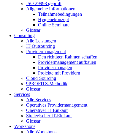
ISO 29993 geprüft
Allgemeine Informationen
Teilnahmebedingungen
Hygienekonzept
Online Seminare
Glossar
Consulting
Alle Leistungen
IT-Outsourcing
Providermanagement
Den richtigen Rahmen schaffen
Providermanagement aufbauen
Provider managen
Projekte mit Providern
Cloud-Sourcing
9PROFITS-Methodik
Glossar
Services
Alle Services
Operatives Providermanagement
Operativer IT-Einkauf
Strategischer IT-Einkauf
Glossar
Workshops
Alle Workshops