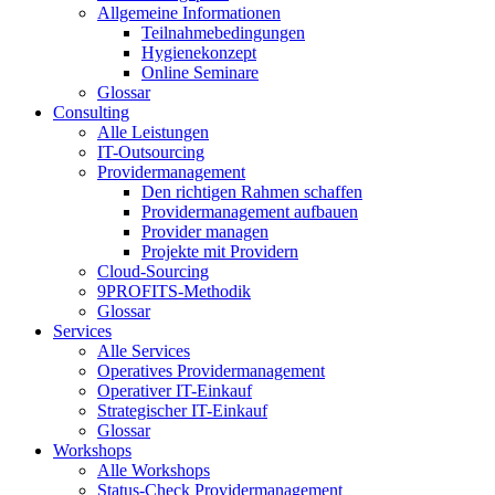
Allgemeine Informationen
Teilnahmebedingungen
Hygienekonzept
Online Seminare
Glossar
Consulting
Alle Leistungen
IT-Outsourcing
Providermanagement
Den richtigen Rahmen schaffen
Providermanagement aufbauen
Provider managen
Projekte mit Providern
Cloud-Sourcing
9PROFITS-Methodik
Glossar
Services
Alle Services
Operatives Providermanagement
Operativer IT-Einkauf
Strategischer IT-Einkauf
Glossar
Workshops
Alle Workshops
Status-Check Providermanagement