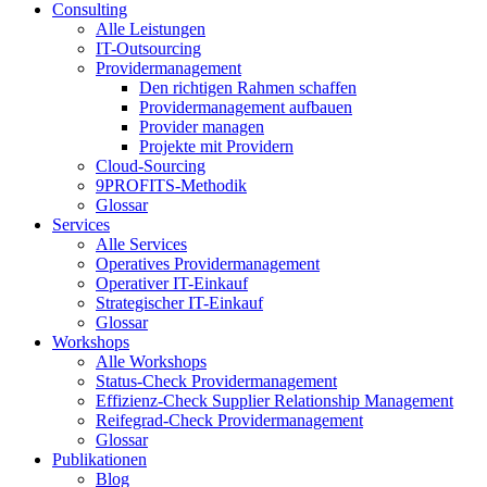
Consulting
Alle Leistungen
IT-Outsourcing
Providermanagement
Den richtigen Rahmen schaffen
Providermanagement aufbauen
Provider managen
Projekte mit Providern
Cloud-Sourcing
9PROFITS-Methodik
Glossar
Services
Alle Services
Operatives Providermanagement
Operativer IT-Einkauf
Strategischer IT-Einkauf
Glossar
Workshops
Alle Workshops
Status-Check Providermanagement
Effizienz-Check Supplier Relationship Management
Reifegrad-Check Providermanagement
Glossar
Publikationen
Blog