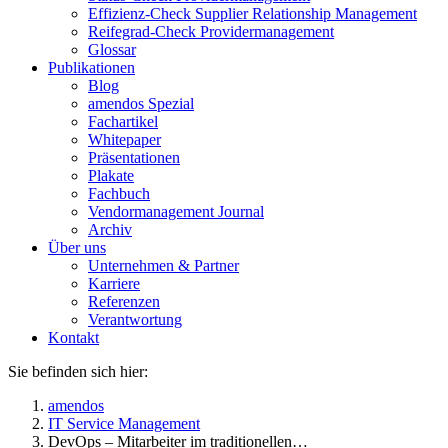
Effizienz-Check Supplier Relationship Management
Reifegrad-Check Providermanagement
Glossar
Publikationen
Blog
amendos Spezial
Fachartikel
Whitepaper
Präsentationen
Plakate
Fachbuch
Vendormanagement Journal
Archiv
Über uns
Unternehmen & Partner
Karriere
Referenzen
Verantwortung
Kontakt
Sie befinden sich hier:
amendos
IT Service Management
DevOps – Mitarbeiter im traditionellen…