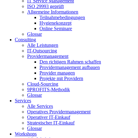
IT Service Management
ISO 29993 geprüft
Allgemeine Informationen
Teilnahmebedingungen
Hygienekonzept
Online Seminare
Glossar
Consulting
Alle Leistungen
IT-Outsourcing
Providermanagement
Den richtigen Rahmen schaffen
Providermanagement aufbauen
Provider managen
Projekte mit Providern
Cloud-Sourcing
9PROFITS-Methodik
Glossar
Services
Alle Services
Operatives Providermanagement
Operativer IT-Einkauf
Strategischer IT-Einkauf
Glossar
Workshops