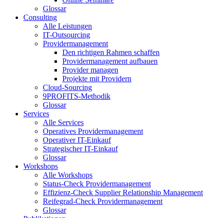
Glossar
Consulting
Alle Leistungen
IT-Outsourcing
Providermanagement
Den richtigen Rahmen schaffen
Providermanagement aufbauen
Provider managen
Projekte mit Providern
Cloud-Sourcing
9PROFITS-Methodik
Glossar
Services
Alle Services
Operatives Providermanagement
Operativer IT-Einkauf
Strategischer IT-Einkauf
Glossar
Workshops
Alle Workshops
Status-Check Providermanagement
Effizienz-Check Supplier Relationship Management
Reifegrad-Check Providermanagement
Glossar