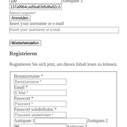
Antispam 3
Passwort vergessen?
Anmelden
Insert your username or e-mail
Wiederherstellen
Zurück zum Login
Registrieren
Registrieren Sie sich jetzt, um diesen Inhalt lesen zu können.
Benutzername
*
Email
*
Passwort
*
Passwort wiederholen
*
Antispam 1
Antispam 2
Antispam 3