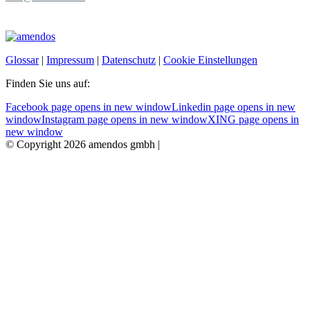
Glossar
|
Impressum
|
Datenschutz
|
Cookie Einstellungen
Finden Sie uns auf:
Facebook page opens in new window
Linkedin page opens in new
window
Instagram page opens in new window
XING page opens in
new window
© Copyright 2026 amendos gmbh |