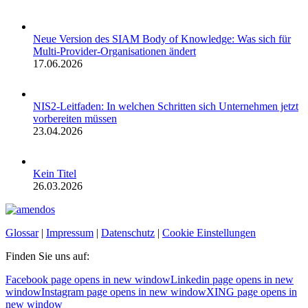
Neue Version des SIAM Body of Knowledge: Was sich für
Multi-Provider-Organisationen ändert
17.06.2026
NIS2-Leitfaden: In welchen Schritten sich Unternehmen jetzt
vorbereiten müssen
23.04.2026
Kein Titel
26.03.2026
Glossar
|
Impressum
|
Datenschutz
|
Cookie Einstellungen
Finden Sie uns auf:
Facebook page opens in new window
Linkedin page opens in new
window
Instagram page opens in new window
XING page opens in
new window