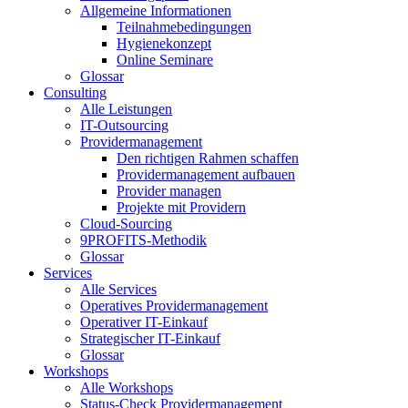
Allgemeine Informationen
Teilnahmebedingungen
Hygienekonzept
Online Seminare
Glossar
Consulting
Alle Leistungen
IT-Outsourcing
Providermanagement
Den richtigen Rahmen schaffen
Providermanagement aufbauen
Provider managen
Projekte mit Providern
Cloud-Sourcing
9PROFITS-Methodik
Glossar
Services
Alle Services
Operatives Providermanagement
Operativer IT-Einkauf
Strategischer IT-Einkauf
Glossar
Workshops
Alle Workshops
Status-Check Providermanagement