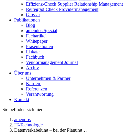
Effizienz-Check Supplier Relationship Management
Reifegrad-Check Providermanagement
Glossar
Publikationen
Blog
amendos Spezial
Fachartikel
Whitepaper
Präsentationen
Plakate
Fachbuch
Vendormanagement Journal
Archiv
Über uns
Unternehmen & Partner
Karriere
Referenzen
Verantwortung
Kontakt
Sie befinden sich hier:
amendos
IT-Technologie
Datenverkabelung – bei der Planung…