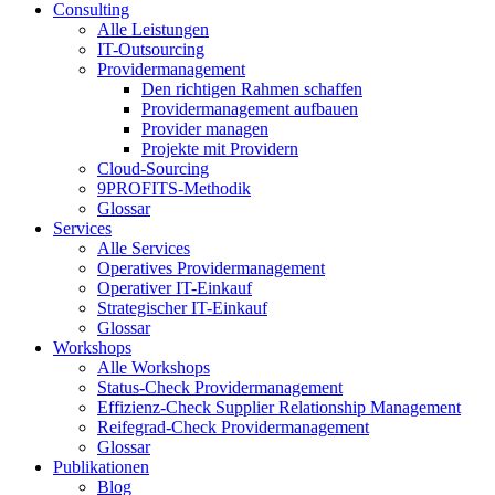
Consulting
Alle Leistungen
IT-Outsourcing
Providermanagement
Den richtigen Rahmen schaffen
Providermanagement aufbauen
Provider managen
Projekte mit Providern
Cloud-Sourcing
9PROFITS-Methodik
Glossar
Services
Alle Services
Operatives Providermanagement
Operativer IT-Einkauf
Strategischer IT-Einkauf
Glossar
Workshops
Alle Workshops
Status-Check Providermanagement
Effizienz-Check Supplier Relationship Management
Reifegrad-Check Providermanagement
Glossar
Publikationen
Blog