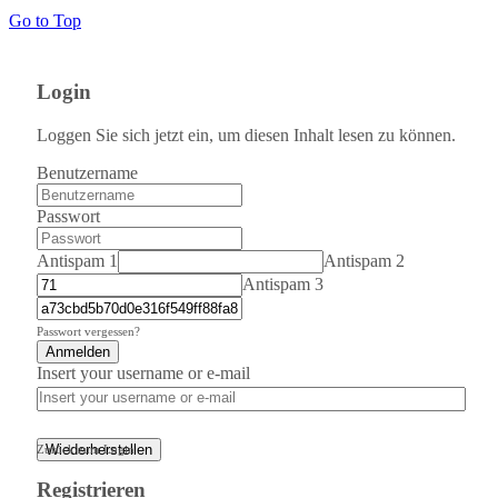
Go to Top
Login
Loggen Sie sich jetzt ein, um diesen Inhalt lesen zu können.
Benutzername
Passwort
Antispam 1
Antispam 2
Antispam 3
Passwort vergessen?
Anmelden
Insert your username or e-mail
Wiederherstellen
Zurück zum Login
Registrieren