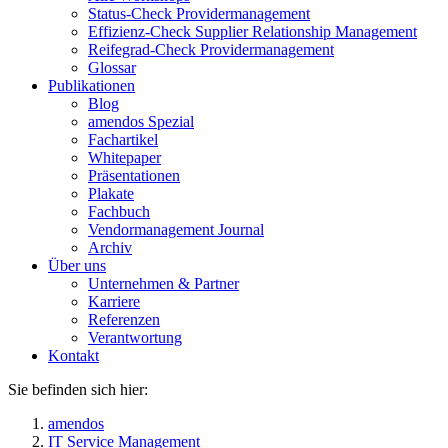
Status-Check Providermanagement
Effizienz-Check Supplier Relationship Management
Reifegrad-Check Providermanagement
Glossar
Publikationen
Blog
amendos Spezial
Fachartikel
Whitepaper
Präsentationen
Plakate
Fachbuch
Vendormanagement Journal
Archiv
Über uns
Unternehmen & Partner
Karriere
Referenzen
Verantwortung
Kontakt
Sie befinden sich hier:
amendos
IT Service Management