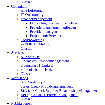
Glossar
Consulting
Alle Leistungen
IT-Outsourcing
Providermanagement
Den richtigen Rahmen schaffen
Providermanagement aufbauen
Provider managen
Projekte mit Providern
Cloud-Sourcing
9PROFITS-Methodik
Glossar
Services
Alle Services
Operatives Providermanagement
Operativer IT-Einkauf
Strategischer IT-Einkauf
Glossar
Workshops
Alle Workshops
Status-Check Providermanagement
Effizienz-Check Supplier Relationship Management
Reifegrad-Check Providermanagement
Glossar
Publikationen