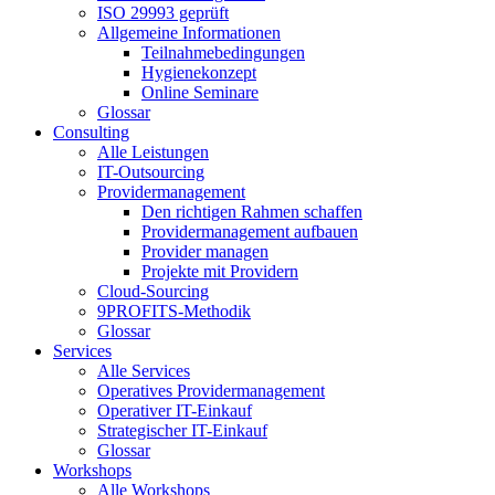
ISO 29993 geprüft
Allgemeine Informationen
Teilnahmebedingungen
Hygienekonzept
Online Seminare
Glossar
Consulting
Alle Leistungen
IT-Outsourcing
Providermanagement
Den richtigen Rahmen schaffen
Providermanagement aufbauen
Provider managen
Projekte mit Providern
Cloud-Sourcing
9PROFITS-Methodik
Glossar
Services
Alle Services
Operatives Providermanagement
Operativer IT-Einkauf
Strategischer IT-Einkauf
Glossar
Workshops
Alle Workshops