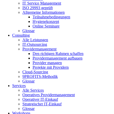
IT Service Management
ISO 29993 geprüft
Allgemeine Informationen
Teilnahmebedingungen
Hygienekonzept
Online Seminare
Glossar
Consulting
Alle Leistungen
IT-Outsourcing
Providermanagement
Den richtigen Rahmen schaffen
Providermanagement aufbauen
Provider managen
Projekte mit Providern
Cloud-Sourcing
9PROFITS-Methodik
Glossar
Services
Alle Services
Operatives Providermanagement
Operativer IT-Einkauf
Strategischer IT-Einkauf
Glossar
Workshops