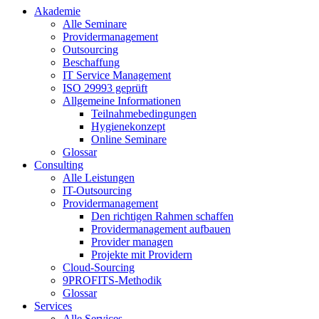
Akademie
Alle Seminare
Providermanagement
Outsourcing
Beschaffung
IT Service Management
ISO 29993 geprüft
Allgemeine Informationen
Teilnahmebedingungen
Hygienekonzept
Online Seminare
Glossar
Consulting
Alle Leistungen
IT-Outsourcing
Providermanagement
Den richtigen Rahmen schaffen
Providermanagement aufbauen
Provider managen
Projekte mit Providern
Cloud-Sourcing
9PROFITS-Methodik
Glossar
Services
Alle Services