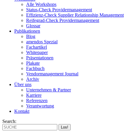
Alle Workshops
Status-Check Providermanagement
Effizienz-Check Supplier Relationship Management
Reifegrad-Check Providermanagement
Glossar
Publikationen
Blog
amendos Spezial
Fachartikel
Whitepaper
Präsentationen
Plakate
Fachbuch
Vendormanagement Journal
Archiv
Über uns
Unternehmen & Partner
Karriere
Referenzen
Verantwortung
Kontakt
Search: