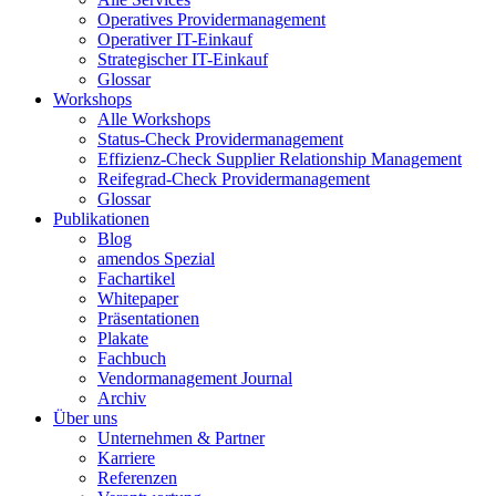
Operatives Providermanagement
Operativer IT-Einkauf
Strategischer IT-Einkauf
Glossar
Workshops
Alle Workshops
Status-Check Providermanagement
Effizienz-Check Supplier Relationship Management
Reifegrad-Check Providermanagement
Glossar
Publikationen
Blog
amendos Spezial
Fachartikel
Whitepaper
Präsentationen
Plakate
Fachbuch
Vendormanagement Journal
Archiv
Über uns
Unternehmen & Partner
Karriere
Referenzen