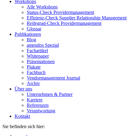
Workshops
Alle Workshops
Status-Check Providermanagement
Effizienz-Check Supplier Relationship Management
Reifegrad-Check Providermanagement
Glossar
Publikationen
Blog
amendos Spezial
Fachartikel
Whitepaper
Präsentationen
Plakate
Fachbuch
Vendormanagement Journal
Archiv
Über uns
Unternehmen & Partner
Karriere
Referenzen
Verantwortung
Kontakt
Sie befinden sich hier: