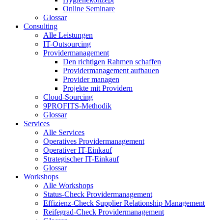
Online Seminare
Glossar
Consulting
Alle Leistungen
IT-Outsourcing
Providermanagement
Den richtigen Rahmen schaffen
Providermanagement aufbauen
Provider managen
Projekte mit Providern
Cloud-Sourcing
9PROFITS-Methodik
Glossar
Services
Alle Services
Operatives Providermanagement
Operativer IT-Einkauf
Strategischer IT-Einkauf
Glossar
Workshops
Alle Workshops
Status-Check Providermanagement
Effizienz-Check Supplier Relationship Management
Reifegrad-Check Providermanagement