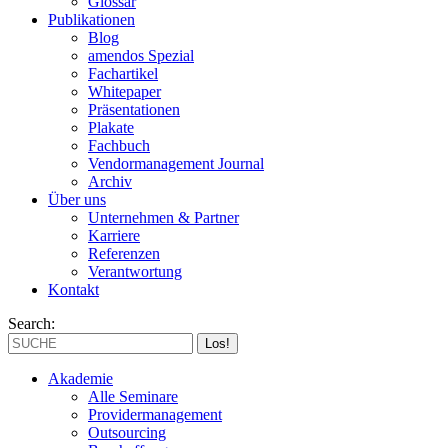
Glossar
Publikationen
Blog
amendos Spezial
Fachartikel
Whitepaper
Präsentationen
Plakate
Fachbuch
Vendormanagement Journal
Archiv
Über uns
Unternehmen & Partner
Karriere
Referenzen
Verantwortung
Kontakt
Search:
Akademie
Alle Seminare
Providermanagement
Outsourcing